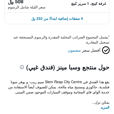
508 ﷼
غرفة كينج، 1 سرير كينغ
سعر الليلة شامل الرسوم
4 صفقات إضافية ابتداءً من 232 ﷼
*
يشمل المجموع الضرائب المحلية المقدرة والرسوم المستحقة عند
تسجيل المغادرة.
أفضل سعر
مضمون
حول منتجع وسبا مينز (فندق غيي)
يقع هذا الفندق في Siem Reap City Centre سيم ريب، و يوفر سونا
فنلندية، جاكوزي ومسبح مياه مالحة. يمكن للضيوف أيضاً الاستفادة من
خدمة الواي فاي المجانية وموقف السيارات الموجود ضمن المبنى.
يمكن نزل...
المزيد