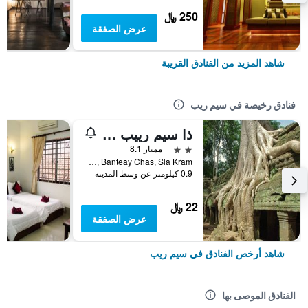
250 ﷼
عرض الصفقة
شاهد المزيد من الفنادق القريبة
فنادق رخيصة في سيم ريب
ذا سيم رييب تشيلد باكباكرز
2 نجمتين
ممتاز 8.1
Wat Bo Rd, Banteay Chas, Sla Kram, سيم ريب, كمبوديا
0.9 كيلومتر عن وسط المدينة
22 ﷼
عرض الصفقة
شاهد أرخص الفنادق في سيم ريب
الفنادق الموصى بها