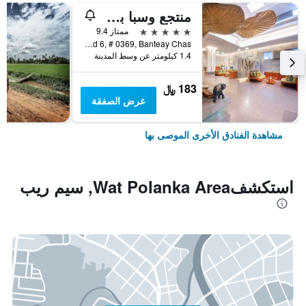
منتجع وسبا بوراي أنغكور
5 نجوم
ممتاز 9.4
National Road 6, # 0369, Banteay Chas, سيم ريب, كمبوديا
1.4 كيلومتر عن وسط المدينة
183 ﷼
عرض الصفقة
مشاهدة الفنادق الأخرى الموصى بها
استكشفWat Polanka Area, سيم ريب