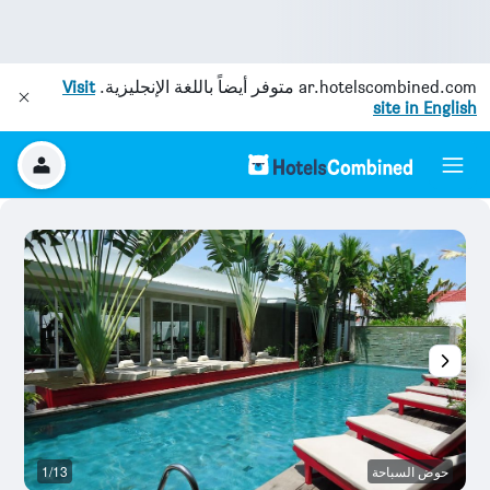
ar.hotelscombined.com
متوفر أيضاً باللغة الإنجليزية.
Visit
site in English
حوض السباحة
1/13
غر