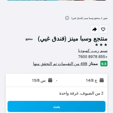
صور لـ منتجع وسبا مينز (فندق غيي)
منتجع وسبا مينز (فندق غيي)
منتجع
3 نجوم
سيم ريب، كمبوديا
+855 8978 7600
ممتاز
498 من التقييمات تم التحقق منها
9.5
ج 14/8
-
س 15/8
2 من الضيوف، غرفة واحدة
بحث