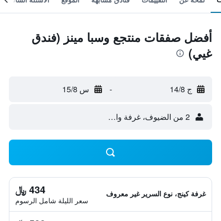
أفضل صفقات منتجع وسبا مينز (فندق
غيي)
ج 14/8
-
س 15/8
2 من الضيوف، غرفة واحدة
434 ﷼
غرفة كينج، نوع السرير غير معروف
سعر الليلة شامل الرسوم