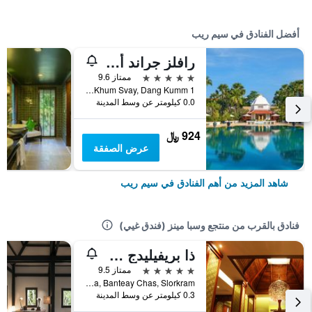
أفضل الفنادق في سيم ريب
رافلز جراند أوتل دانجكور
5 نجوم
ممتاز 9.6
1 Vithei Charles de Gaulle, Khum Svay, Dang Kumm, سيم ريب, كمبوديا
0.0 كيلومتر عن وسط المدينة
924 ﷼
عرض الصفقة
شاهد المزيد من أهم الفنادق في سيم ريب
فنادق بالقرب من منتجع وسبا مينز (فندق غيي)
ذا بريفيليدج فلور باي بوري أنجكور
5 نجوم
ممتاز 9.5
National Road 6, Siem Reap Central Area, Banteay Chas, Slorkram, سيم ريب, كمبوديا
0.3 كيلومتر عن وسط المدينة