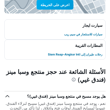
اعرض على الخريطة
سيارت ايجار
سيارات للاستئجار في سيم ريب
المطارات القريبة
رحلات طيران إلى Siem Reap–Angkor Intl
الأسئلة الشائعة عند حجز منتجع وسبا مينز
(فندق غيي)
هل يوجد مسبح في منتجع وسبا مينز (فندق غيي)؟
نعم ، يوجد في منتجع وسبا مينز (فندق غيي) مسبح لنزلاء الفندق.
عموماً لمسابح الفندق أوقات فتح وإغلاق ، لذا تأكد من التحدث