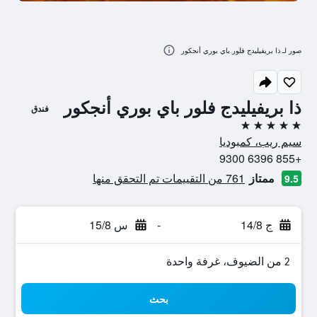
صور لـ ذا بريفيليدج فلور باي بوري أنجكور
ذا بريفيليدج فلور باي بوري أنجكور
فندق
5 نجوم
سيم ريب، كمبوديا
+855 6396 9300
ممتاز
761 من التقييمات تم التحقق منها
9.5
ج 14/8
-
س 15/8
2 من الضيوف، غرفة واحدة
بحث