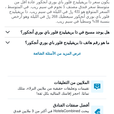
يكون سعر ذا بريفيليدج فلور باي بوري أنجكور عادة أقل من
متوسط ​​سعر فندق مصنف 5 نجوم في سيم ريب. في المتوسط ،
السعر المتوقع هو 431 ﷼ في الليلة في سيم ريب. ذا بريفيليدج
فلور باي بوري أنجكور سيعطيك 268 ﷼ في الليلة وهو أرخص
بنسبة 38% وسطياً في سيم ريب.
هل يوجد مسبح في ذا بريفيليدج فلور باي بوري أنجكور؟
ما هو رقم هاتف ذا بريفيليدج فلور باي بوري أنجكور؟
عرض المزيد من الأسئلة الشائعة
الملايين من التعليقات
تقييمات وتعليقات حقيقية من ملايين النزلاء، مثلك
تمامًا. احجز إقامتك المثالية بكل ثقة!
أفضل صفقات الفنادق
يبحث HotelsCombined في أكثر من 3 ملايين فندق