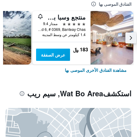
الفنادق الموصى بها
منتجع وسبا بوراي أنغكور
5 نجوم
ممتاز 9.4
National Road 6, # 0369, Banteay Chas, سيم ريب, كمبوديا
1.4 كيلومتر عن وسط المدينة
183 ﷼
عرض الصفقة
مشاهدة الفنادق الأخرى الموصى بها
استكشفWat Bo Area, سيم ريب