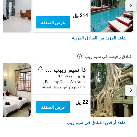
214 ﷼
عرض الصفقة
شاهد المزيد من الفنادق القريبة
فنادق رخيصة في سيم ريب
ذا سيم رييب تشيلد باكباكرز
2 نجمتين
ممتاز 8.1
Wat Bo Rd, Banteay Chas, Sla Kram, سيم ريب, كمبوديا
0.9 كيلومتر عن وسط المدينة
22 ﷼
عرض الصفقة
شاهد أرخص الفنادق في سيم ريب