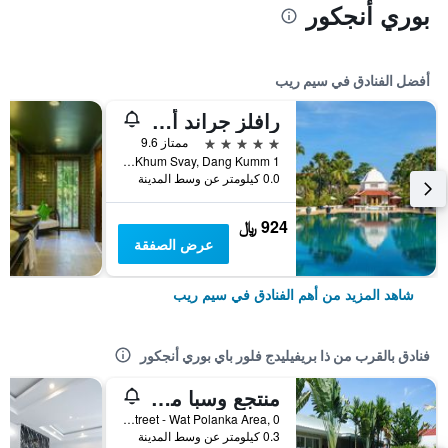
بوري أنجكور
أفضل الفنادق في سيم ريب
رافلز جراند أوتل دانجكور
5 نجوم
ممتاز 9.6
1 Vithei Charles de Gaulle, Khum Svay, Dang Kumm, سيم ريب, كمبوديا
0.0 كيلومتر عن وسط المدينة
924 ﷼
عرض الصفقة
شاهد المزيد من أهم الفنادق في سيم ريب
فنادق بالقرب من ذا بريفيليدج فلور باي بوري أنجكور
منتجع وسبا مينز (فندق غيي)
By Wat Bo Street - Wat Polanka Area, 0, سيم ريب, كمبوديا
0.3 كيلومتر عن وسط المدينة