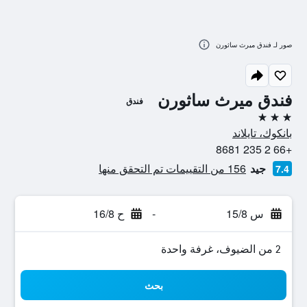
صور لـ فندق ميرث ساثورن
فندق ميرث ساثورن
فندق
3 نجوم
بانكوك، تايلاند
+66 2 235 8681
جيد
156 من التقييمات تم التحقق منها
7.4
س 15/8
-
ح 16/8
2 من الضيوف، غرفة واحدة
بحث