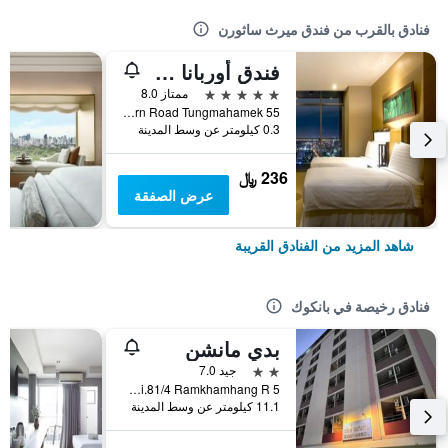
فنادق بالقرب من فندق ميرث ساثورن
فندق أوربانا ساثورن، بانكوك
5 نجوم
ممتاز 8.0
55 South Sathorn Road Tungmahamek, بانكوك, تايلاند
0.3 كيلومتر عن وسط المدينة
236 ﷼
عرض الصفقة
شاهد المزيد من الفنادق القريبة
فنادق رخيصة في بانكوك
بدي مانشن
2 نجمتين
جيد 7.0
5 Soi.81/4 Ramkhamhang R., بانكوك, تايلاند
11.1 كيلومتر عن وسط المدينة