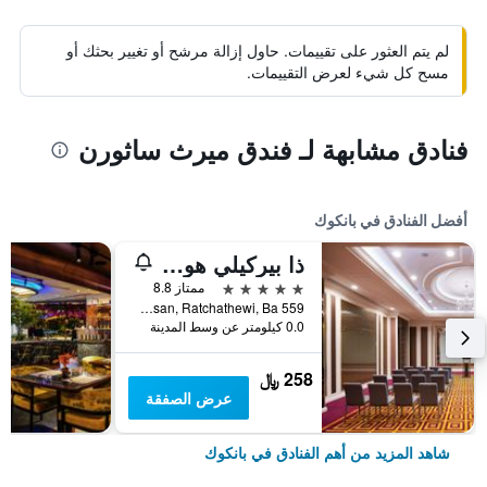
لم يتم العثور على تقييمات. حاول إزالة مرشح أو تغيير بحثك أو
مسح كل شيء لعرض التقييمات.
فنادق مشابهة لـ فندق ميرث ساثورن
أفضل الفنادق في بانكوك
ذا بيركيلي هوتل براتونام
5 نجوم
ممتاز 8.8
559 Ratcharaprarop Rd., Makkasan, Ratchathewi, Ba, بانكوك, تايلاند
0.0 كيلومتر عن وسط المدينة
258 ﷼
عرض الصفقة
شاهد المزيد من أهم الفنادق في بانكوك