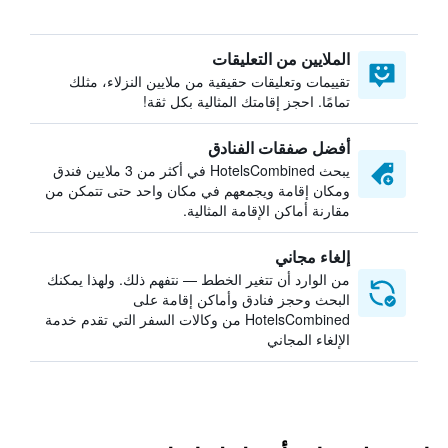
الملايين من التعليقات
تقييمات وتعليقات حقيقية من ملايين النزلاء، مثلك
تمامًا. احجز إقامتك المثالية بكل ثقة!
أفضل صفقات الفنادق
يبحث HotelsCombined في أكثر من 3 ملايين فندق
ومكان إقامة ويجمعهم في مكان واحد حتى تتمكن من
مقارنة أماكن الإقامة المثالية.
إلغاء مجاني
من الوارد أن تتغير الخطط — نتفهم ذلك. ولهذا يمكنك
البحث وحجز فنادق وأماكن إقامة على
HotelsCombined من وكالات السفر التي تقدم خدمة
الإلغاء المجاني