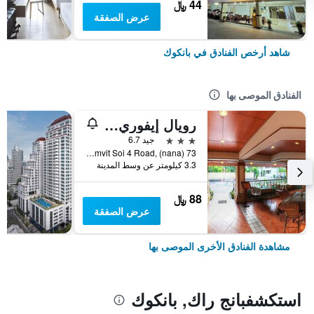
44 ﷼
عرض الصفقة
شاهد أرخص الفنادق في بانكوك
الفنادق الموصى بها
رويال إيفوري سوكومفيت نانا
3 نجوم
جيد 6.7
73 Sukhumvit Soi 4 Road, (nana), بانكوك, تايلاند
3.3 كيلومتر عن وسط المدينة
88 ﷼
عرض الصفقة
مشاهدة الفنادق الأخرى الموصى بها
استكشفبانج راك, بانكوك