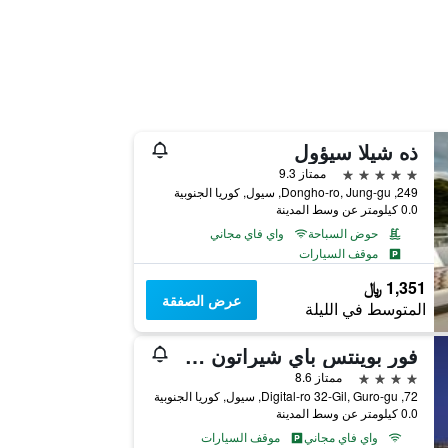
ذه شيلا سيؤول
5 نجوم
ممتاز 9.3
249, Dongho-ro, Jung-gu, سيول, كوريا الجنوبية
0.0 كيلومتر عن وسط المدينة
حوض السباحة
واي فاي مجاني
موقف السيارات
1,351 ﷼
عرض الصفقة
المتوسط في الليلة
فور بوينتس باي شيراتون سول، جورو
4 نجوم
ممتاز 8.6
72, Digital-ro 32-Gil, Guro-gu, سيول, كوريا الجنوبية
0.0 كيلومتر عن وسط المدينة
واي فاي مجاني
موقف السيارات