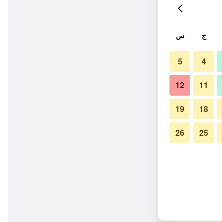
ج
س
5
4
12
11
19
18
26
25