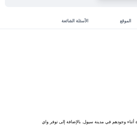
الموقع
الأسئلة الشائعة
Yeongdeungpo Subway Stat) ويقدم للضيوف قاعدة ممتازة أثناء وجودهم في مدينة سيول. بالإضافة إلى توفر واي