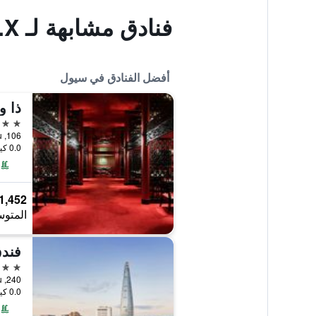
فنادق مشابهة لـ Motel P.X
أفضل الفنادق في سيول
ذا 
5 نجوم
106, Sogong-ro, Jung-gu, سيول, كوريا الجنوبية
0.0 كيلومتر عن وسط المدينة
1,452 ﷼
المتوس
فندق
5 نجوم
240, Olympic-ro, Songpa-gu, سيول, كوريا الجنوبية
0.0 كيلومتر عن وسط المدينة