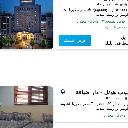
ممتاز 9.2
10 Gukjegeumyung-ro Yeouido, سيول, كوريا الجنوبية
حوض السباحة
واي فاي مجاني
موقف السيارات
عرض الصفقة
ط في الليلة
يوب هوتل - دار ضيافة
فئة 3
ممتاز 8.4
واي فاي مجاني