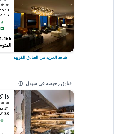
5 نجوم
1.6 كيلومتر عن وسط المدينة
1,455 ﷼
المتوس
شاهد المزيد من الفنادق القريبة
فنادق رخيصة في سيول
ذا ك
تقييم 
31, Toegye-ro 20-gil, Jung-gu, سيول, كوريا الجنوبية
0.8 كيلومتر عن وسط المدينة