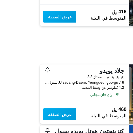
416 ﷼
عرض الصفقة
المتوسط في الليلة
جلاد يويدو
4 نجوم
ممتاز 8.8
16, Uisadang-Daero, Yeongdeungpo-gu, سيول, كوريا الجنوبية
1.2 كيلومتر عن وسط المدينة
واي فاي مجاني
460 ﷼
عرض الصفقة
المتوسط في الليلة
كنزينجتون هوتل يويدو سيول