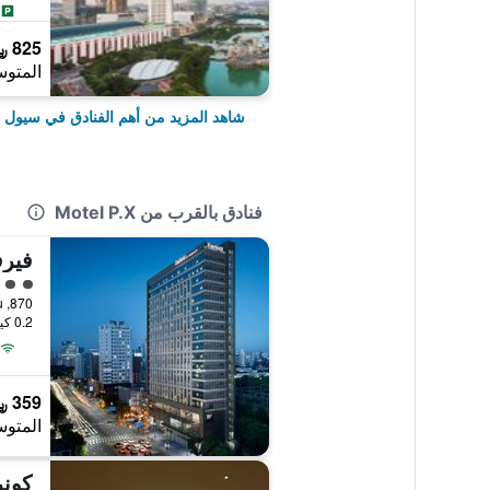
825 ﷼
المتوس
شاهد المزيد من أهم الفنادق في سيول
فنادق بالقرب من Motel P.X
فيرف
تقييم 
0.2 كيلومتر عن وسط المدينة
359 ﷼
المتوس
كونر