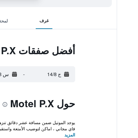
غرف
لمحة
أفضل صفقات Motel P.X
ج 14/8
-
س 15/8
حول Motel P.X
فاي مجاني ، اماكن لتوضيب الأمتعة واستقبا
المزيد