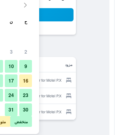
بح
ح
ن
3
2
مزود
10
9
17
16
Provider for Motel P.X
24
23
Provider for Motel P.X
31
30
Provider for Motel P.X
منخفض
متو