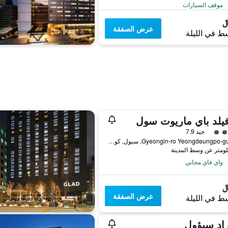
موقف السيارات
عرض الصفقة
ط في الليلة
يلد باي ماريوت سول
فئة 4
جيد 7.9
870, Gyeongin-ro Yeongdeungpo-gu, سيول, كوريا الجنوبية
واي فاي مجاني
عرض الصفقة
ط في الليلة
اد سيؤول