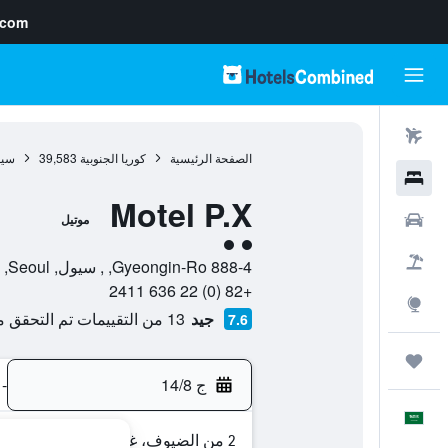
.com
رحلات طيران
الصفحة الرئيسية
كوريا الجنوبية
39,583
سي
فنادق
Motel P.X
سيارات
موتيل
تقييم فئة 2
حزم العروض
888-4 Gyeongin-Ro, , سيول, Seoul, كوريا الجنوبية
+82 (0) 22 636 2411
استكشاف
جيد
13 من التقييمات تم التحقق منها
7.6
رحلات
ج 14/8
-
العَرَبِيَّة
2 من الضيوف، غرفة واحدة