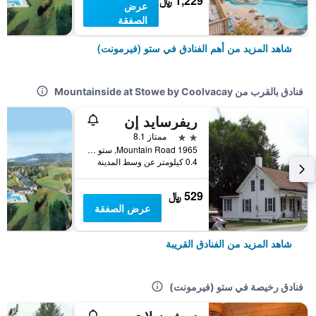
1,229 ﷼
عرض
الصفقة
شاهد المزيد من أهم الفنادق في ستو (فيرمونت)
فنادق بالقرب من Mountainside at Stowe by Coolvacay
ريفرسايد إن
2 نجمتين
ممتاز 8.1
1965 Mountain Road, ستو (فيرمونت), VT, الولايات المتحدة الأميريكية
0.4 كيلومتر عن وسط المدينة
529 ﷼
عرض الصفقة
شاهد المزيد من الفنادق القريبة
فنادق رخيصة في ستو (فيرمونت)