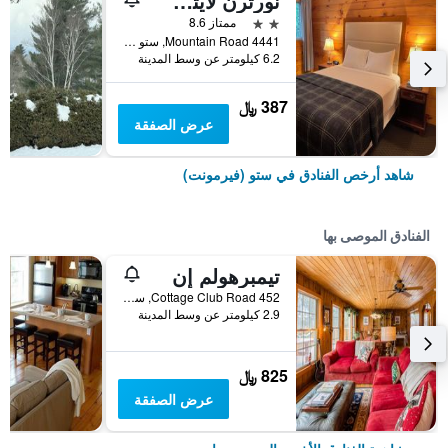
نورثرن لايتس لودج
2 نجمتين
ممتاز 8.6
4441 Mountain Road, ستو (فيرمونت), VT, الولايات المتحدة الأميريكية
6.2 كيلومتر عن وسط المدينة
387 ﷼
عرض الصفقة
شاهد أرخص الفنادق في ستو (فيرمونت)
الفنادق الموصى بها
تيمبرهولم إن
452 Cottage Club Road, ستو (فيرمونت), VT, الولايات المتحدة الأميريكية
2.9 كيلومتر عن وسط المدينة
825 ﷼
عرض الصفقة