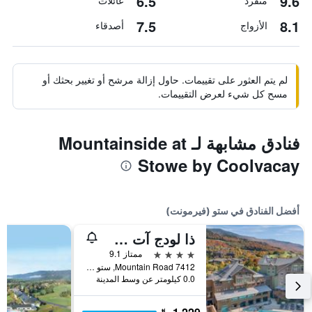
6.5
9.6
منفرد
عائلات
7.5
8.1
الأزواج
أصدقاء
لم يتم العثور على تقييمات. حاول إزالة مرشح أو تغيير بحثك أو
مسح كل شيء لعرض التقييمات.
فنادق مشابهة لـ Mountainside at
Stowe by Coolvacay
أفضل الفنادق في ستو (فيرمونت)
ذا لودج آت سبروس بيك، إيه ديستينيشن باي حياة ريزيدنس
4 نجوم
ممتاز 9.1
7412 Mountain Road, ستو (فيرمونت), VT, الولايات المتحدة الأميريكية
0.0 كيلومتر عن وسط المدينة