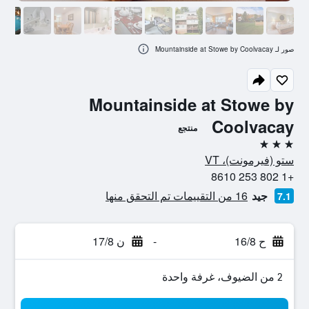
صور لـ Mountainside at Stowe by Coolvacay
Mountainside at Stowe by
Coolvacay
منتجع
3 نجوم
ستو (فيرمونت)، VT
+1 802 253 8610
جيد
16 من التقييمات تم التحقق منها
7.1
ح 16/8
-
ن 17/8
2 من الضيوف، غرفة واحدة