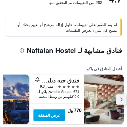
262 من التقييمات تم التحقق منها
لم يتم العثور على تقييمات. حاول إزالة مرشح أو تغيير بحثك أو
مسح كل شيء لعرض التقييمات.
فنادق مشابهة لـ Naftalan Hostel
أفضل الفنادق في باكو
فندق جيه دبليو ماريوت أبشيرون باكو
5 نجوم
ممتاز 9.3
674 Azadliq Square, باكو, أذربيجان
0.0 كيلومتر عن وسط المدينة
770 ﷼
عرض الصفقة