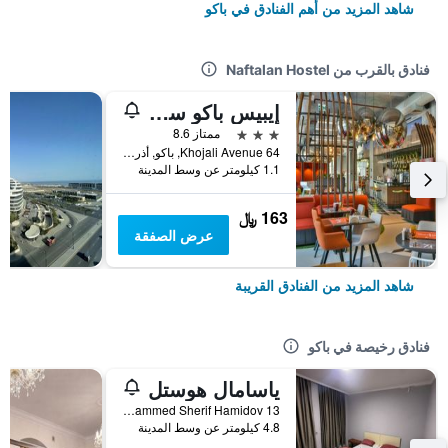
شاهد المزيد من أهم الفنادق في باكو
فنادق بالقرب من Naftalan Hostel
إيبيس باكو سيتي
3 نجوم
ممتاز 8.6
64 Khojali Avenue, باكو, أذربيجان
1.1 كيلومتر عن وسط المدينة
163 ﷼
عرض الصفقة
شاهد المزيد من الفنادق القريبة
فنادق رخيصة في باكو
ياسامال هوستل
General Mammed Sherif Hamidov 13, باكو, أذربيجان
4.8 كيلومتر عن وسط المدينة