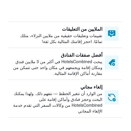
الملايين من التعليقات
تقييمات وتعليقات حقيقية من ملايين النزلاء، مثلك
تمامًا. احجز إقامتك المثالية بكل ثقة!
أفضل صفقات الفنادق
يبحث HotelsCombined في أكثر من 3 ملايين فندق
ومكان إقامة ويجمعهم في مكان واحد حتى تتمكن من
مقارنة أماكن الإقامة المثالية.
إلغاء مجاني
من الوارد أن تتغير الخطط — نتفهم ذلك. ولهذا يمكنك
البحث وحجز فنادق وأماكن إقامة على
HotelsCombined من وكالات السفر التي تقدم خدمة
الإلغاء المجاني