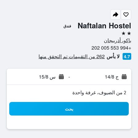
Naftalan Hostel
فندق
2 نجمتين
باكو، أذربيجان
+994 553 005 202
لا بأس
262 من التقييمات تم التحقق منها
4.7
ج 14/8
-
س 15/8
2 من الضيوف، غرفة واحدة
بحث