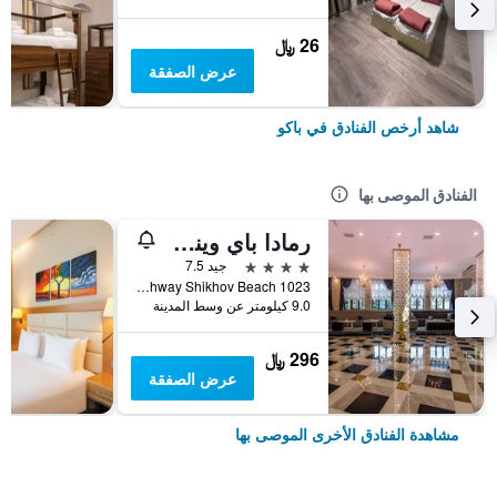
26 ﷼
عرض الصفقة
شاهد أرخص الفنادق في باكو
الفنادق الموصى بها
رمادا باي ويندام باكو
4 نجوم
جيد 7.5
Salyan Highway Shikhov Beach 1023, باكو, أذربيجان
9.0 كيلومتر عن وسط المدينة
296 ﷼
عرض الصفقة
مشاهدة الفنادق الأخرى الموصى بها