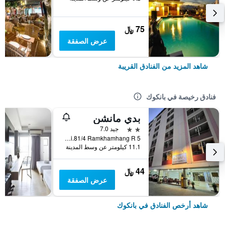
75 ﷼
عرض الصفقة
شاهد المزيد من الفنادق القريبة
فنادق رخيصة في بانكوك
بدي مانشن
2 نجمتين
جيد 7.0
5 Soi.81/4 Ramkhamhang R., بانكوك, تايلاند
11.1 كيلومتر عن وسط المدينة
44 ﷼
عرض الصفقة
شاهد أرخص الفنادق في بانكوك