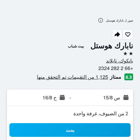
صور لـ نابارك هوستل
نابارك هوستل
بيت شباب
2 نجمتين
بانكوك، تايلاند
+66 2 282 2324
ممتاز
1,125 من التقييمات تم التحقق منها
8.3
س 15/8
-
ح 16/8
2 من الضيوف، غرفة واحدة
بحث