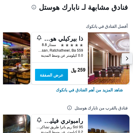
فنادق مشابهة لـ نابارك هوستل
أفضل الفنادق في بانكوك
ذا بيركيلي هوتل براتونام
5 نجوم
ممتاز 8.8
559 Ratcharaprarop Rd., Makkasan, Ratchathewi, Ba, بانكوك, تايلاند
0.0 كيلومتر عن وسط المدينة
259 ﷼
عرض الصفقة
شاهد المزيد من أهم الفنادق في بانكوك
فنادق بالقرب من نابارك هوستل
رامبوتري فيليدج إن آند بلازا
95 Soi ريم باترا طريق تشاكرا فونغ فرا ناكورن, بانكوك, تايلاند
0.2 كيلومتر عن وسط المدينة