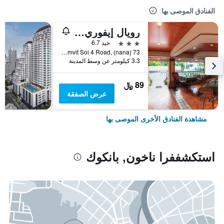
الفنادق الموصى بها
رويال إيفوري سوكومفيت نانا
3 نجوم
جيد 6.7
73 Sukhumvit Soi 4 Road, (nana), بانكوك, تايلاند
3.3 كيلومتر عن وسط المدينة
89 ﷼
عرض الصفقة
مشاهدة الفنادق الأخرى الموصى بها
استكشففرا ناخون, بانكوك