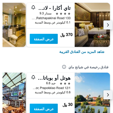
تاي أكارا - لانا بوتيك هوتل
4 نجوم
ممتاز 9.3
133 Ratchapakinai Road, شيانج ماي, تايلاند
0.1 كيلومتر عن وسط المدينة
370 ﷼
عرض الصفقة
شاهد المزيد من الفنادق القريبة
فنادق رخيصة في شيانج ماي
هوتل أو بوباتارا تشيانغماي
3 نجوم
جيد 6.6
12/1 Soi 4 Kor, Prapokklao Road, شيانج ماي, تايلاند
0.6 كيلومتر عن وسط المدينة
30 ﷼
عرض الصفقة