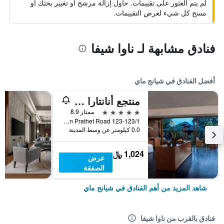
لم يتم العثور على تقييمات. حاول إزالة مرشح أو تغيير بحثك أو
مسح كل شيء لعرض التقييمات.
فنادق مشابهة لـ ناوا شيفا
أفضل الفنادق في شيانج ماي
منتجع أنانتارا شيانغ ماي
5 نجوم
ممتاز 8.9
123-123/1 Charoen Prathet Road, شيانج ماي, تايلاند
0.0 كيلومتر عن وسط المدينة
1,024 ﷼
عرض
الصفقة
شاهد المزيد من أهم الفنادق في شيانج ماي
فنادق بالقرب من ناوا شيفا