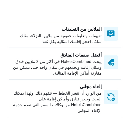
الملايين من التعليقات
تقييمات وتعليقات حقيقية من ملايين النزلاء، مثلك
تمامًا. احجز إقامتك المثالية بكل ثقة!
أفضل صفقات الفنادق
يبحث HotelsCombined في أكثر من 3 ملايين فندق
ومكان إقامة ويجمعهم في مكان واحد حتى تتمكن من
مقارنة أماكن الإقامة المثالية.
إلغاء مجاني
من الوارد أن تتغير الخطط — نتفهم ذلك. ولهذا يمكنك
البحث وحجز فنادق وأماكن إقامة على
HotelsCombined من وكالات السفر التي تقدم خدمة
الإلغاء المجاني