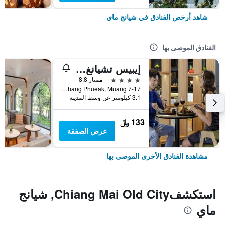
شاهد أرخص الفنادق في شيانج ماي
الفنادق الموصى بها
إيبيس تشيانغ ماي نيمان جورنيوب
4 نجوم
ممتاز 8.8
7-17 Moo 2, Huay Kaew Road Chang Phueak, Muang, شيانج ماي, تايلاند
3.1 كيلومتر عن وسط المدينة
133 ﷼
عرض الصفقة
مشاهدة الفنادق الأخرى الموصى بها
استكشفChiang Mai Old City, شيانج
ماي