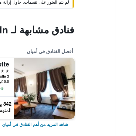
لم يتم العثور على تقييمات. حاول إزال
فنادق مشابهة لـ Neoresid - Résidence Saint Germain
أفضل الفنادق في أميان
tte
4 نجوم
3 rue Marotte, أميان, إقليم سوم, فرنسا
0.0 كيلومتر عن وسط المدينة
842 ﷼
المتوس
شاهد المزيد من أهم الفنادق في أميان