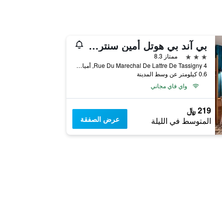
بي آند بي هوتل أمين سنتر كاثيدرال
3 نجوم
ممتاز 8.3
4 Rue Du Marechal De Lattre De Tassigny, أميان, إقليم سوم, فرنسا
0.6 كيلومتر عن وسط المدينة
واي فاي مجاني
219 ﷼
عرض الصفقة
المتوسط في الليلة