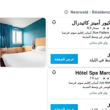
يور أمينز كاثيدرال
ممتاز 8.3
واي فاي مجاني
عرض الصفقة
ط في الليلة
Hôtel Spa Maro
جيد 7.9
واي فاي مجاني
عرض الصفقة