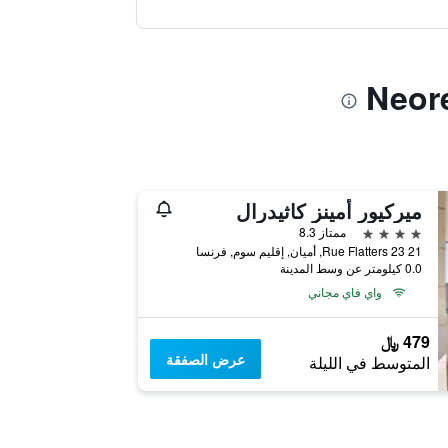
ميركيور أمينز كاثيدرال
4 نجوم
ممتاز 8.3
21 23 Rue Flatters, أميان, إقليم سوم, فرنسا
0.0 كيلومتر عن وسط المدينة
واي فاي مجاني
479 ﷼
عرض الصفقة
المتوسط في الليلة