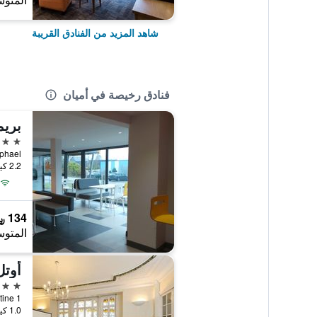
المتوس
شاهد المزيد من الفنادق القريبة
فنادق رخيصة في أميان
بريم
2 نجمتين
Rue Raphael, أم
2.2 كيلومتر عن وسط المدينة
134 ﷼
المتوس
أوتل
2 نجمتين
1 Bis Rue Lamartine, أميان, إقليم سوم, فرنسا
1.0 كيلومتر عن وسط المدينة