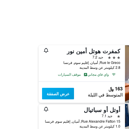
كمفرت هوتل أمين نور
3 نجوم
جيد 7.2
Rue le Greco, أميان, إقليم سوم, فرنسا
2.8 كيلومتر عن وسط المدينة
واي فاي مجاني
موقف السيارات
163 ﷼
عرض الصفقة
المتوسط في الليلة
أوتل أو سباتيال
نجمة واحدة
جيد 7.1
15 Rue Alexandre Fatton, أميان, إقليم سوم, فرنسا
1.0 كيلومتر عن وسط المدينة