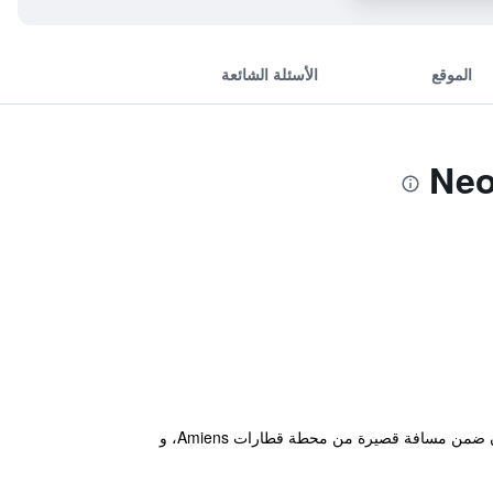
الموقع
الأسئلة الشائعة
يوفر مكان إقامة "Neoresid - Résidence Saint Germain" إطلالة على النهر وواي فاي مجاني ويتمتع بموقع جيد في أميان ضمن مسافة قصيرة من محطة قطارات Amiens، و