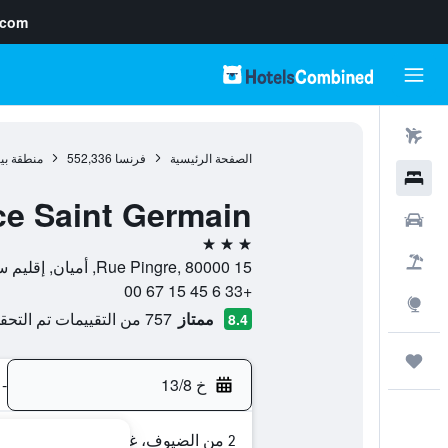
.com
رحلات طيران
الصفحة الرئيسية
فرنسا
552,336
منطقة بي
فنادق
ce Saint Germain
سيارات
3 نجوم
حزم العروض
15 Rue Pingre, 80000, أميان, إقليم سوم, فرنسا
+33 6 45 15 67 00
استكشاف
ممتاز
757 من التقييمات تم التحقق منها
8.4
رحلات
خ 13/8
-
2 من الضيوف، غرفة واحدة