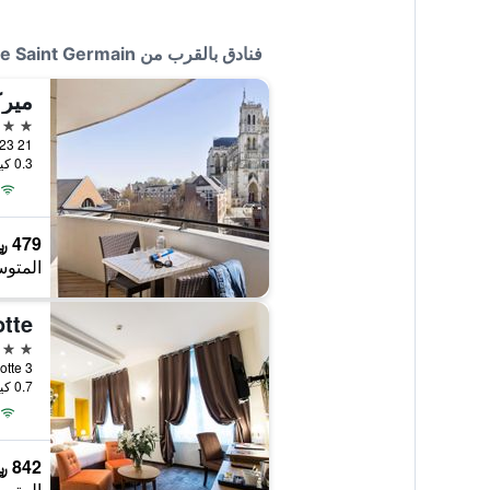
فنادق بالقرب من Neoresid - Résidence Saint Germain
ميرك
4 نجوم
21 23 Rue Flatters, أميان, إقليم سوم, فرنسا
0.3 كيلومتر عن وسط المدينة
479 ﷼
المتوس
tte
4 نجوم
3 rue Marotte, أميان, إقليم سوم, فرنسا
0.7 كيلومتر عن وسط المدينة
842 ﷼