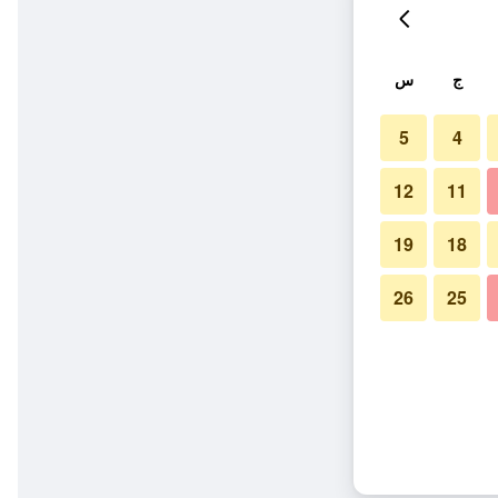
ج
س
5
4
12
11
19
18
26
25