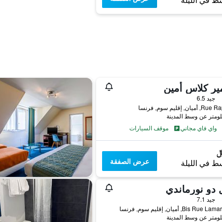
ط في الليلة
ير كلاس أمين
جيد 6.5
يان, إقليم سوم, فرنسا
واي فاي مجاني
موقف السيارات
عرض الصفقة
ط في الليلة
 دو نورماندي
جيد 7.1