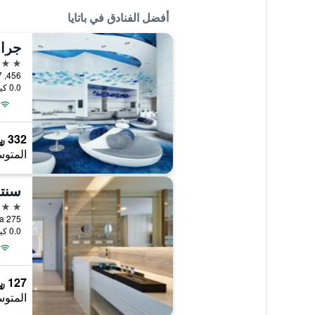
أفضل الفنادق في باتايا
جران
5 نجوم
456, 777, 777/1 M.6 Na Kluea, باتايا, تايلاند
0.0 كيلومتر عن وسط المدينة
332 ﷼
المتوس
سنتر
5 نجوم
275 Moo 6, Sukhumvit Rd, Naklua, باتايا, تايلاند
0.0 كيلومتر عن وسط المدينة
127 ﷼
المتوس