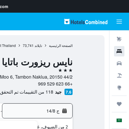
.com
رحلات طيران
الصفحة الرئيسية
تايلاند
73,741
t Thailand
فنادق
نايس ريزورت باتايا
سيارات
3 نجوم
حزم العروض
44/2 Moo 6, Tambon Naklua, 20150, باتايا, محافظة تشونبوري, تايلاند
+66 623 529 969
استكشاف
جيد
118 من التقييمات تم التحقق منها
7.6
رحلات
ج 14/8
-
العَرَبِيَّة
2 من الضيوف، غرفة واحدة