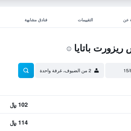
 عن
التقييمات
فنادق مشابهة
يزورت باتايا
2 من الضيوف، غرفة واحدة
102 ﷼
114 ﷼