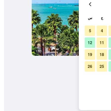
ج
س
5
4
12
11
1/60
المظهر الخارجي
19
18
26
25