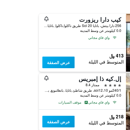
كيب دارا ريزورت
256 دارا بيتش، باتايا Soi 20 طريق ناكلوا,ناكلوا, باتايا, تايلاند
0.0 كيلومتر عن وسط المدينة
واي فاي مجاني
413 ﷼
المتوسط في الليلة
عرض الصفقة
إل.كيه ذا إمبريس
4 نجوم
ممتاز 8.4
240/1مو 10،soi12، طريق شاطئ باتايا، بانغلامونغ, باتايا, تايلاند
0.0 كيلومتر عن وسط المدينة
واي فاي مجاني
موقف السيارات
218 ﷼
عرض الصفقة
المتوسط في الليلة