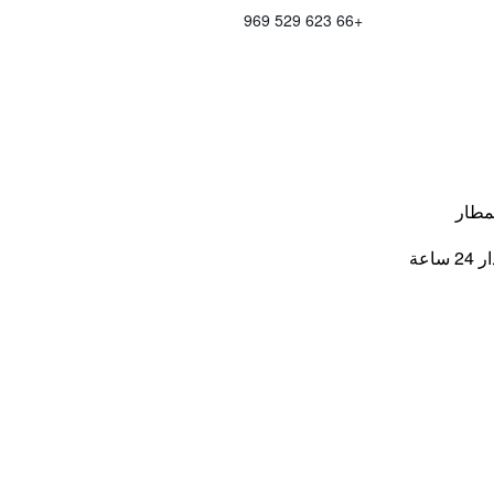
+66 623 529 969
مطار
اعة