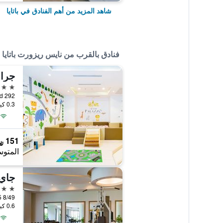
شاهد المزيد من أهم الفنادق في باتايا
فنادق بالقرب من نايس ريزورت باتايا
جران
5 نجوم
292 Moo 6 Petchtrakul Road, باتايا, تايلاند
0.3 كيلومتر عن وسط المدينة
151 ﷼
المتوس
جاي 
4 نجوم
8/49 Moo6, North Pattaya Soi 5, باتايا, تايلاند
0.6 كيلومتر عن وسط المدينة