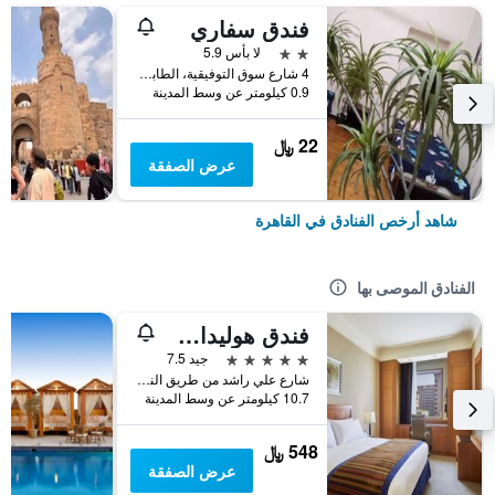
فندق سفاري
2 نجمتين
لا بأس 5.9
4 شارع سوق التوفيقية، الطابق 5، وسط البلد, القاهرة, مصر
0.9 كيلومتر عن وسط المدينة
22 ﷼
عرض الصفقة
شاهد أرخص الفنادق في القاهرة
الفنادق الموصى بها
فندق هوليداي إن سيتي ستارز، أحد الفنادق من مجموعة فنادق إنتركونتيننتال
5 نجوم
جيد 7.5
شارع علي راشد من طريق النصر, القاهرة, مصر
10.7 كيلومتر عن وسط المدينة
548 ﷼
عرض الصفقة