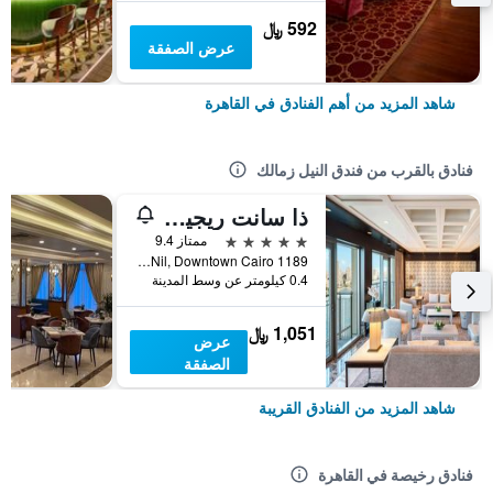
592 ﷼
عرض الصفقة
شاهد المزيد من أهم الفنادق في القاهرة
فنادق بالقرب من فندق النيل زمالك
ذا سانت ريجيس القاهرة
5 نجوم
ممتاز 9.4
1189 Corniche El Nil, Downtown Cairo, القاهرة, مصر
0.4 كيلومتر عن وسط المدينة
1,051 ﷼
عرض
الصفقة
شاهد المزيد من الفنادق القريبة
فنادق رخيصة في القاهرة