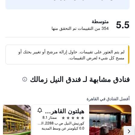
5.5
متوسطة
354 من التقييمات تم التحقق منها
لم يتم العثور على تقييمات. حاول إزالة مرشح أو تغيير بحثك أو
مسح كل شيء لعرض التقييمات.
فنادق مشابهة لـ فندق النيل زمالك
أفضل الفنادق في القاهرة
هيلتون القاهرة جراند نايل
5 نجوم
ممتاز 8.1
كورنيش النيل ص ب 2288, القاهرة, مصر
0.0 كيلومتر عن وسط المدينة