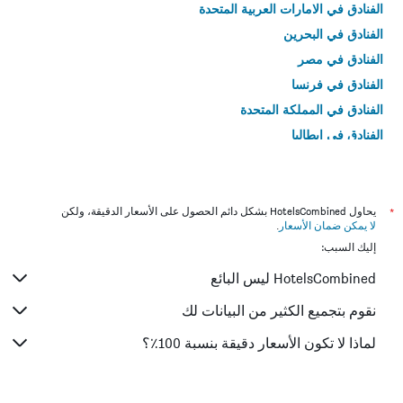
الفنادق في الامارات العربية المتحدة
الفنادق في البحرين
الفنادق في مصر
الفنادق في فرنسا
الفنادق في المملكة المتحدة
الفنادق في إيطاليا
الفنادق في تايلاند
*
يحاول HotelsCombined بشكل دائم الحصول على الأسعار الدقيقة، ولكن
لا يمكن ضمان الأسعار
.
إليك السبب:
HotelsCombined ليس البائع
نقوم بتجميع الكثير من البيانات لك
لماذا لا تكون الأسعار دقيقة بنسبة 100٪؟