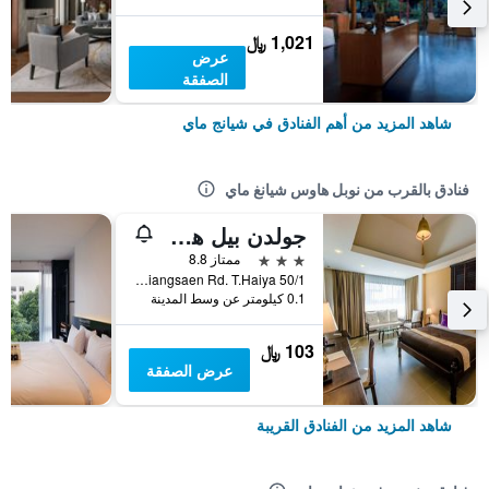
1,021 ﷼
عرض
الصفقة
شاهد المزيد من أهم الفنادق في شيانج ماي
فنادق بالقرب من نوبل هاوس شيانغ ماي
جولدن بيل هوتل تشيانجماي
3 نجوم
ممتاز 8.8
50/1 Rajchiangsaen Rd. T.Haiya, شيانج ماي, تايلاند
0.1 كيلومتر عن وسط المدينة
103 ﷼
عرض الصفقة
شاهد المزيد من الفنادق القريبة