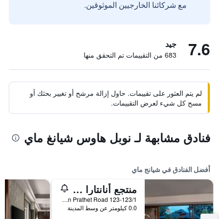
مع شركائنا الخارجيين الموثوقين.
7.6
جيد
683 من التقييمات تم التحقق منها
لم يتم العثور على تقييمات. حاول إزالة مرشح أو تغيير بحثك أو
مسح كل شيء لعرض التقييمات.
فنادق مشابهة لـ نوبل هاوس شيانغ ماي
أفضل الفنادق في شيانج ماي
منتجع أنانتارا شيانغ ماي
123-123/1 Charoen Prathet Road, شيانج ماي, تايلاند
0.0 كيلومتر عن وسط المدينة