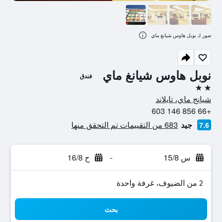
صور لـ نوبل هاوس شيانغ ماي
نوبل هاوس شيانغ ماي
فندق
2 نجمتين
شيانج ماي، تايلاند
+66 856 146 603
جيد
683 من التقييمات تم التحقق منها
7.6
س 15/8
-
ح 16/8
2 من الضيوف، غرفة واحدة
بحث