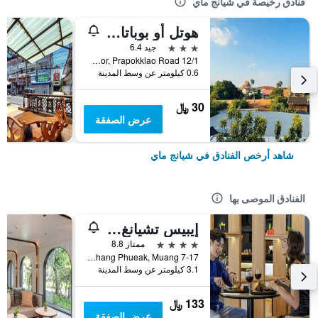
فنادق رخيصة في شيانج ماي
هوتل أو بوباتارا تشيانغماي
3 نجوم
جيد 6.4
12/1 Soi 4 Kor, Prapokklao Road, شيانج ماي, تايلاند
0.6 كيلومتر عن وسط المدينة
30 ﷼
عرض الصفقة
شاهد أرخص الفنادق في شيانج ماي
الفنادق الموصى بها
إيبيس تشيانغ ماي نيمان جورنيوب
4 نجوم
ممتاز 8.8
7-17 Moo 2, Huay Kaew Road Chang Phueak, Muang, شيانج ماي, تايلاند
3.1 كيلومتر عن وسط المدينة
133 ﷼
عرض الصفقة