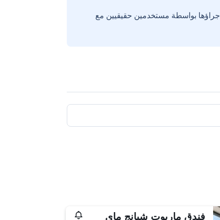
إجراؤها بواسطة مستخدمين حقيقيين مع
فندق ماريوت شيانج ماي