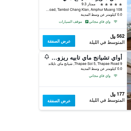
5 نجوم
ممتاز 9.3
108 Chang Klan Road, Tambol Chang Klan, Amphur Muang, شيانج ماي, تايلاند
0.0 كيلومتر عن وسط المدينة
واي فاي مجاني
موقف السيارات
562 ﷼
عرض الصفقة
المتوسط في الليلة
أواي تشيانج ماي تابيه ريزورت - إيه فيجان ريتريت
9 Thapae Soi 5, Thapae Road, شيانج ماي, تايلاند
0.0 كيلومتر عن وسط المدينة
واي فاي مجاني
177 ﷼
المتوسط في الليلة
عرض الصفقة