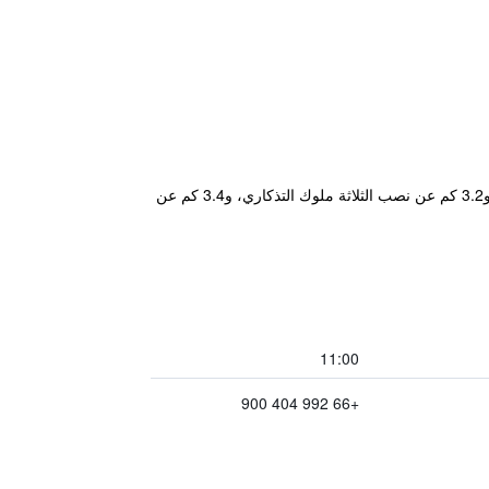
يتمتع مكان إقامة "Nord Studio" بموقع جيد في حي نيمانهايمين في شيانغ ماي حيث يبعد مسافة 2 كم عن وات فرا سينغ، و3.2 كم عن نصب الثلاثة ملوك التذكاري، و3.4 كم عن
11:00
+66 992 404 900