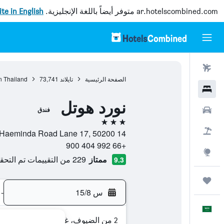
ar.hotelscombined.com
متوفر أيضاً باللغة الإنجليزية.
site in English
رحلات طيران
الصفحة الرئيسية
تايلاند
73,741
n Thailand
فنادق
نورد هوتل
سيارات
فندق
3 نجوم
حزم العروض
14 Nimmana Haeminda Road Lane 17, 50200, شيانج ماي, محافظة شيانغ ماي, تايلاند
+66 992 404 900
استكشاف
ممتاز
229 من التقييمات تم التحقق منها
9.3
رحلات
س 15/8
-
العَرَبِيَّة
2 من الضيوف، غرفة واحدة