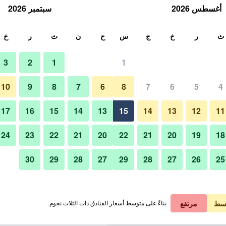
أغسطس 2026
سبتمبر 2026
ث
ث
ر
خ
ج
س
ح
ن
ث
ر
خ
3
2
1
1
لة الواحدة
10
9
8
7
6
8
7
6
5
4
حمام
لي في الليلة
17
16
15
14
13
15
14
13
12
11
 ﷼
عرض الصفقة
24
23
22
21
20
22
21
20
19
18
30
29
28
27
29
28
27
26
25
صور لـ نورد هوتل
 ﷼
عرض الصفقة
 ﷼
عرض الصفقة
سط
مرتفع
بناءً على متوسط أسعار الفنادق ذات الثلاث نجوم.