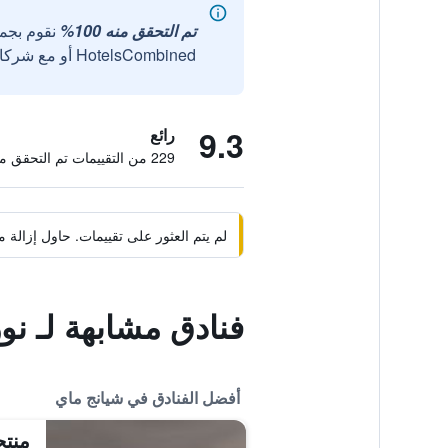
تم التحقق منه 100%
نقوم بجم
HotelsCombined أو مع شركائنا الخارجيين الموثوقين.
9.3
رائع
229 من التقييمات تم التحقق منها
لم يتم العثور على تقييمات. حاول إزال
فنادق مشابهة لـ نو
أفضل الفنادق في شيانج ماي
منتج