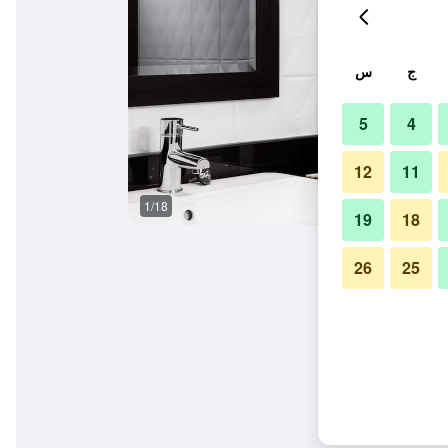
ج
س
5
4
12
11
1/18
آخر
19
18
26
25