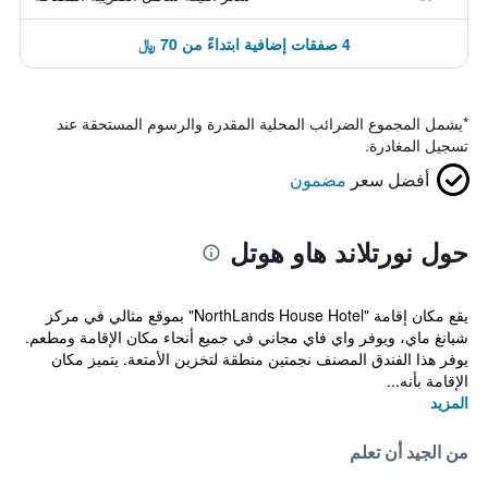
4 صفقات إضافية ابتداءً من 70 ﷼
*
يشمل المجموع الضرائب المحلية المقدرة والرسوم المستحقة عند
تسجيل المغادرة.
أفضل سعر
مضمون
حول نورتلاند هاو هوتل
يقع مكان إقامة "NorthLands House Hotel" بموقع مثالي في مركز
شيانغ ماي، ويوفر واي فاي مجاني في جميع أنحاء مكان الإقامة ومطعم.
يوفر هذا الفندق المصنف نجمتين منطقة لتخزين الأمتعة. يتميز مكان
الإقامة بأنه...
المزيد
من الجيد أن تعلم