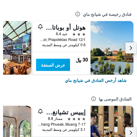
فنادق رخيصة في شيانج ماي
هوتل أو بوباتارا تشيانغماي
3 نجوم
جيد 6.4
12/1 Soi 4 Kor, Prapokklao Road, شيانج ماي, تايلاند
0.6 كيلومتر عن وسط المدينة
30 ﷼
عرض الصفقة
شاهد أرخص الفنادق في شيانج ماي
الفنادق الموصى بها
إيبيس تشيانغ ماي نيمان جورنيوب
4 نجوم
ممتاز 8.8
7-17 Moo 2, Huay Kaew Road Chang Phueak, Muang, شيانج ماي, تايلاند
3.1 كيلومتر عن وسط المدينة