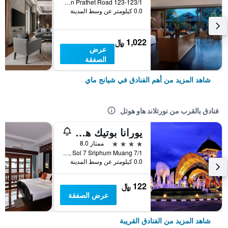
123-123/1 Charoen Prathet Road, شيانج ماي, تايلاند
0.0 كيلومتر عن وسط المدينة
1,022 ﷼
عرض
الصفقة
شاهد المزيد من أهم الفنادق في شيانج ماي
فنادق بالقرب من نورتلاند هاو هوتل
يورانا بوتيك هوتل
4 نجوم
ممتاز 8.0
7/1 Moonmuang Rd., Sol 7 Sriphum Muang, شيانج ماي, تايلاند
0.0 كيلومتر عن وسط المدينة
122 ﷼
عرض الصفقة
شاهد المزيد من الفنادق القريبة