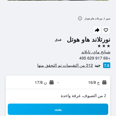
صور لـ نورتلاند هاو هوتل
نورتلاند هاو هوتل
فندق
3 نجوم
شيانج ماي، تايلاند
+66 917 629 495
جيد
312 من التقييمات تم التحقق منها
7.5
ح 16/8
-
ن 17/8
2 من الضيوف، غرفة واحدة
بحث