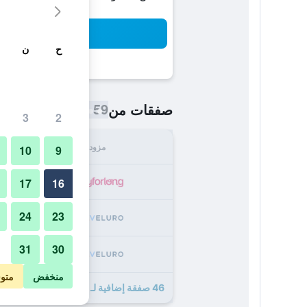
بح
ح
ن
59 ﷼
صفقات من
/
أرخص سعر الليلة
3
2
مزود
الإجما
10
9
59
17
16
24
23
119
31
30
122
منخفض
متو
46 صفقة إضافية لـ ‫نوفوتيل البرشاء دبي‬