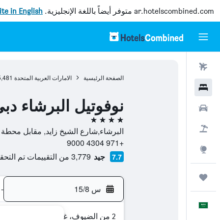
ar.hotelscombined.com
متوفر أيضاً باللغة الإنجليزية.
site in English
رحلات طيران
الصفحة الرئيسية
الامارات العربية المتحدة
5,481
فنادق
‫نوفوتيل البرشاء دب‬
سيارات
4 نجوم
حزم العروض
البرشاء,شارع الشيخ زايد, مقابل محطة م
+971 4304 9000
استكشاف
جيد
3,779 من التقييمات تم التحقق منها
7.7
رحلات
س 15/8
-
العَرَبِيَّة
2 من الضيوف، غرفة واحدة