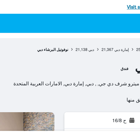
Visit 
2
إمارة دبي
21,367
دبي
21,138
‫نوفوتيل البرشاء دبي‬
ي
فندق
يترو شرف دي جي, , دبي, إمارة دبي, الامارات العربية المتحدة
ح 16/8