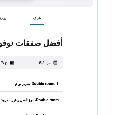
غرف
لمحة
أفضل صفقات ‫نوفو‬
س 15/8
-
ح 16/8
Double room، 1 سرير توأم
Double room، نوع السرير غير معروف