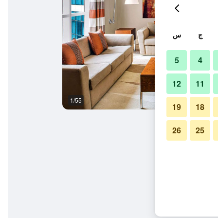
ج
س
5
4
12
11
1/55
ردهة
19
18
26
25