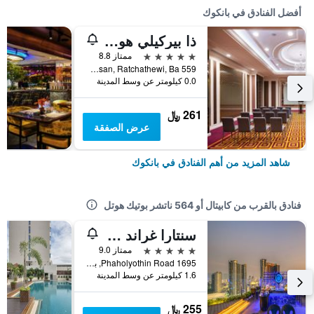
أفضل الفنادق في بانكوك
ذا بيركيلي هوتل براتونام
5 نجوم
ممتاز 8.8
559 Ratcharaprarop Rd., Makkasan, Ratchathewi, Ba, بانكوك, تايلاند
0.0 كيلومتر عن وسط المدينة
261 ﷼
عرض الصفقة
شاهد المزيد من أهم الفنادق في بانكوك
فنادق بالقرب من كابيتال أو 564 ناتشر بوتيك هوتل
سنتارا غراند آت سنترال بلازا لادبراو بانكوك
5 نجوم
ممتاز 9.0
1695 Phaholyothin Road, بانكوك, تايلاند
1.6 كيلومتر عن وسط المدينة
255 ﷼