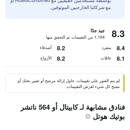
بواسطة مستخدمين حقيقيين مع HotelsCombined أو
مع شركائنا الخارجيين الموثوقين.
8.3
جيد جدًا
1,164 من التقييمات تم التحقق منها
8.2
8.4
منفرد
أصدقاء
8.2
8.1
عائلات
الأزواج
لم يتم العثور على تقييمات. حاول إزالة مرشح أو تغيير بحثك أو
مسح كل شيء لعرض التقييمات.
فنادق مشابهة لـ كابيتال أو 564 ناتشر
بوتيك هوتل