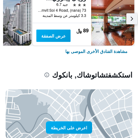
3 نجوم
جيد 6.7
73 Sukhumvit Soi 4 Road, (nana), بانكوك, تايلاند
3.3 كيلومتر عن وسط المدينة
89 ﷼
عرض الصفقة
مشاهدة الفنادق الأخرى الموصى بها
استكشفتشاتوشاك, بانكوك
اعرض على الخريطة