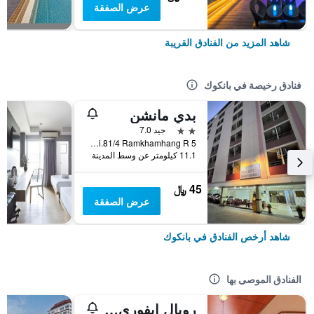
عرض الصفقة
شاهد المزيد من الفنادق القريبة
فنادق رخيصة في بانكوك
بدي مانشن
2 نجمتين
جيد 7.0
5 Soi.81/4 Ramkhamhang R., بانكوك, تايلاند
11.1 كيلومتر عن وسط المدينة
45 ﷼
عرض الصفقة
شاهد أرخص الفنادق في بانكوك
الفنادق الموصى بها
رويال إيفوري سوكومفيت نانا