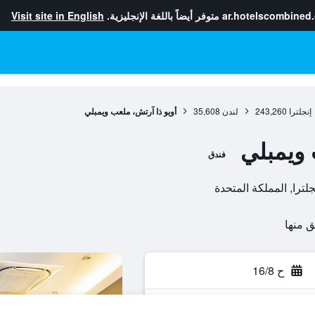
ar.hotelscombined
متوفر أيضاً باللغة الإنجليزية.
Visit site in English
إنجلترا
243,260
لندن
35,608
أويو ذا آرتش، ملعب ويمبلي
 ويمبلي
فندق
ح 16/8