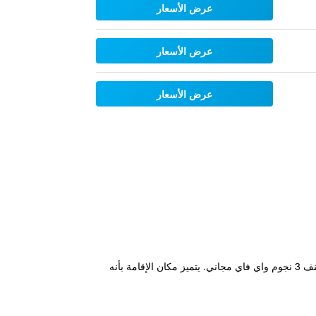
عرض الأسعار
عرض الأسعار
عرض الأسعار
يقع مكان إقامة "OYO The Arch, Wembly Stadium" في لندن، ويتميز بحديقة وتراس ومطعم وبار. يوفر هذا الفندق المصنف 3 نجوم واي فاي مجاني. يتميز مكان الإقامة بأنه