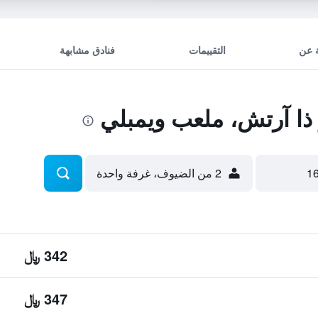
 عن
التقييمات
فنادق مشابهة
ذا آرتش، ملعب ويمبلي
2 من الضيوف، غرفة واحدة
342 ﷼
347 ﷼