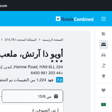
.com
رحلات طيران
الصفحة الرئيسية
المملكة المتحدة
314,761
فنادق
أويو ذا آرتش، ملعب
سيارات
3 نجوم
حزم العروض
324 Harrow Road, HA9 6LL, لندن, إنجلترا, المملكة المتحدة
+44 203 961 6450
استكشاف
جيد
1,224 من التقييمات تم التحقق منها
7.2
رحلات
س 15/8
-
العَرَبِيَّة
2 من الضيوف، غرفة واحدة