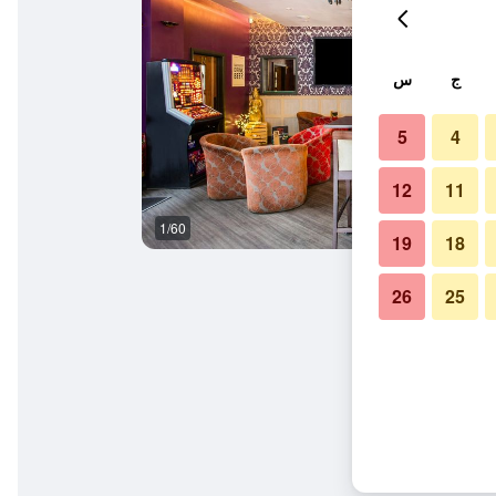
ج
س
5
4
12
11
1/60
غرفة نوم
19
18
26
25