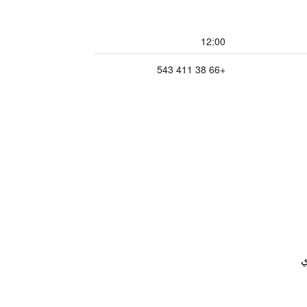
12:00
+66 38 411 543
ي