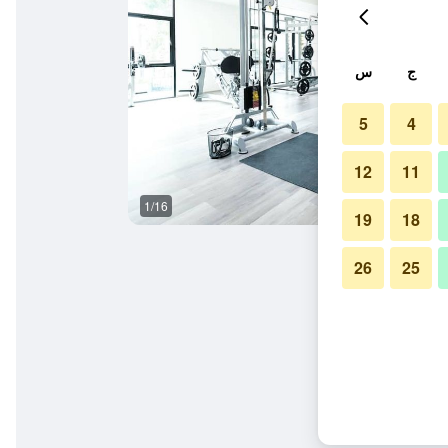
ج
س
5
4
12
11
1/16
المظهر الخارجي
19
18
26
25