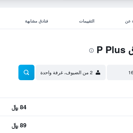
 عن
التقييمات
فنادق مشابهة
P 
2 من الضيوف، غرفة واحدة
84 ﷼
89 ﷼