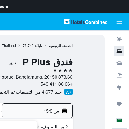
.com
رحلات طيران
الصفحة الرئيسية
تايلاند
73,742
t Thailand
فنادق
فندق P Plus
سيارات
فندق
4 نجوم
حزم العروض
373/63 Moo 9, Nongprue, Banglamung, 20150, باتايا, محافظة تشونبوري, تايلاند
+66 38 411 543
استكشاف
جيد
4,677 من التقييمات تم التحقق منها
7.7
رحلات
س 15/8
-
العَرَبِيَّة
2 من الضيوف، غرفة واحدة