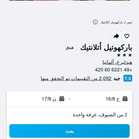
صور لـ باركهوتيل أتلانتيك
باركهوتيل أتلانتيك
فندق
3 نجوم
هيدلبرغ، ألمانيا
+49 6221 60 420
جيد
2,092 من التقييمات تم التحقق منها
7.5
ح 16/8
-
ن 17/8
2 من الضيوف، غرفة واحدة
بحث