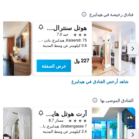
فنادق رخيصة في هيدلبرغ
هوتل سنترال هايديلبيرج
3 نجوم
جيد 7.0
Kaiserstr. 75, هيدلبرغ, بادن - فورتمبيرغ, ألمانيا
0.6 كيلومتر عن وسط المدينة
227 ﷼
عرض الصفقة
شاهد أرخص الفنادق في هيدلبرغ
الفنادق الموصى بها
آرت هوتل هايدلبيرغ
4 نجوم
ممتاز 8.7
Grabengasse 7, هيدلبرغ, بادن - فورتمبيرغ, ألمانيا
2.4 كيلومتر عن وسط المدينة