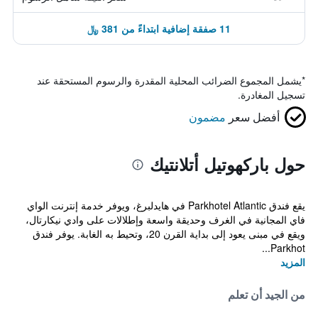
11 صفقة إضافية ابتداءً من 381 ﷼
*
يشمل المجموع الضرائب المحلية المقدرة والرسوم المستحقة عند
تسجيل المغادرة.
أفضل سعر
مضمون
حول باركهوتيل أتلانتيك
يقع فندق Parkhotel Atlantic في هايدلبرغ، ويوفر خدمة إنترنت الواي
فاي المجانية في الغرف وحديقة واسعة وإطلالات على وادي نيكارتال،
ويقع في مبنى يعود إلى بداية القرن 20، وتحيط به الغابة. يوفر فندق
Parkhot...
المزيد
من الجيد أن تعلم