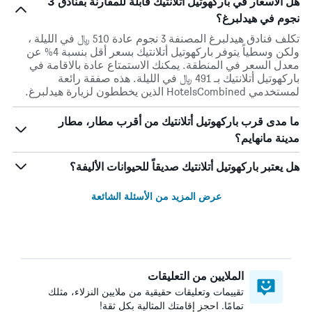
هل الأسعار في باركهوتيل أتلانتيك قابلة للمقارنة بفنادق 3
نجوم في هيدلبرغ؟
تكلف فنادق هيدلبرغ المصنفة 3 نجوم عادة 510 ﷼ في الليلة ،
ولكن وسطياً يتوفر باركهوتيل أتلانتيك بسعر أقل بنسبة 4% عن
معدل السعر في المنطقة. يمكنك الاستمتاع عادة بالاقامة في
باركهوتيل أتلانتيك بـ 491 ﷼ في الليلة. هذه صفقة رائعة
لمستخدمي HotelsCombined الذين يخططون لزيارة هيدلبرغ.
ما مدى قرب باركهوتيل أتلانتيك من أقرب مطار، مطار
مدينة مانهايم؟
هل يعتبر باركهوتيل أتلانتيك صديقاً للحيوانات الأليفة؟
عرض المزيد من الأسئلة الشائعة
الملايين من التعليقات
تقييمات وتعليقات حقيقية من ملايين النزلاء، مثلك
تمامًا. احجز إقامتك المثالية بكل ثقة!