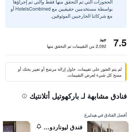
الحجوزات التي تم التحقق منها فقط والتي تم إجراؤها
بواسطة مستخدمين حقيقيين مع HotelsCombined أو
مع شركائنا الخارجيين الموثوقين.
7.5
جيد
2,092 من التقييمات تم التحقق منها
لم يتم العثور على تقييمات. حاول إزالة مرشح أو تغيير بحثك أو
مسح كل شيء لعرض التقييمات.
فنادق مشابهة لـ باركهوتيل أتلانتيك
أفضل الفنادق في هيدلبرغ
فندق ليوناردو هايدلبيرغ