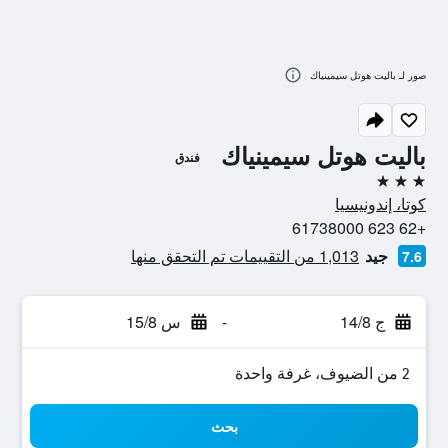
صور لـ باليت هوتل سيمينياك
باليت هوتل سيمينياك
فندق
3 نجوم
كوتا، إندونيسيا
+62 623 61738000
جيد
1,013 من التقييمات تم التحقق منها
7.6
ج 14/8
-
س 15/8
2 من الضيوف، غرفة واحدة
بحث