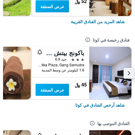
52 ﷼
عرض الصفقة
شاهد المزيد من الفنادق القريبة
فنادق رخيصة في كوتا
باكونج بيتش ريزورت
3 نجوم
جيد 6.9
Jalan Kartika Plaza, Gang Samudra, كوتا, إندونيسيا
1.6 كيلومتر عن وسط المدينة
45 ﷼
عرض الصفقة
شاهد أرخص الفنادق في كوتا
الفنادق الموصى بها