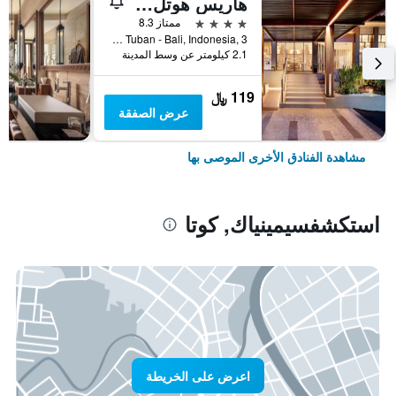
هاريس هوتل كوتا توبان بالي
4 نجوم
ممتاز 8.3
Jl.Dewi Sartika Tuban - Bali, Indonesia, 3, كوتا, إندونيسيا
2.1 كيلومتر عن وسط المدينة
119 ﷼
عرض الصفقة
مشاهدة الفنادق الأخرى الموصى بها
استكشفسيمينياك, كوتا
اعرض على الخريطة