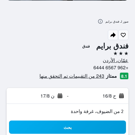
صور لـ فندق برايم
فندق برايم
فندق
3 نجوم
عمّان، الأردن
+962 6567 6444
ممتاز
243 من التقييمات تم التحقق منها
8.1
ح 16/8
-
ن 17/8
2 من الضيوف، غرفة واحدة
بحث