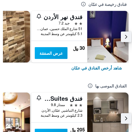
فنادق رخيصة في عمّان
فندق نهر الأردن
2 نجمتين
جيد 7.2
51 شارع الملك حسين، عمان ، الأردن, عمّان, الأردن
5.1 كيلومتر عن وسط المدينة
30 ﷼
عرض الصفقة
شاهد أرخص الفنادق في عمّان
الفنادق الموصى بها
فندق Naylover Suites
3 نجوم
ممتاز 9.8
شارع التباشير, عمّان, الأردن
2.3 كيلومتر عن وسط المدينة
205 ﷼