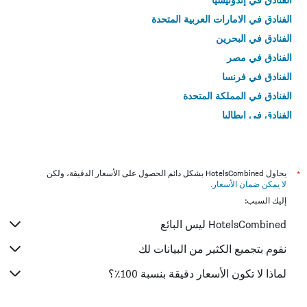
الفنادق في الامارات العربية المتحدة
الفنادق في البحرين
الفنادق في مصر
الفنادق في فرنسا
الفنادق في المملكة المتحدة
الفنادق في إيطاليا
الفنادق في تايلاند
*
يحاول HotelsCombined بشكل دائم الحصول على الأسعار الدقيقة، ولكن
لا يمكن ضمان الأسعار
.
إليك السبب:
HotelsCombined ليس البائع
نقوم بتجميع الكثير من البيانات لك
لماذا لا تكون الأسعار دقيقة بنسبة 100٪؟