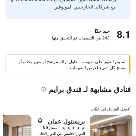
مع شركائنا الخارجيين الموثوقين.
8.1
جيد جدًا
243 من التقييمات تم التحقق منها
لم يتم العثور على تقييمات. حاول إزالة مرشح أو تغيير بحثك أو
مسح كل شيء لعرض التقييمات.
فنادق مشابهة لـ فندق برايم
أفضل الفنادق في عمّان
بريستول عمان
5 نجوم
ممتاز 8.9
الدوار الخامس: من الدوار الخامس باتجاه عبدون ثالث شارع فرعي عاليمين, عمّان, الأردن