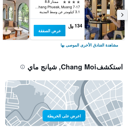
4 نجوم
ممتاز 8.8
7-17 Moo 2, Huay Kaew Road Chang Phueak, Muang, شيانج ماي, تايلاند
3.1 كيلومتر عن وسط المدينة
134 ﷼
عرض الصفقة
مشاهدة الفنادق الأخرى الموصى بها
استكشفChang Moi, شيانج ماي
اعرض على الخريطة