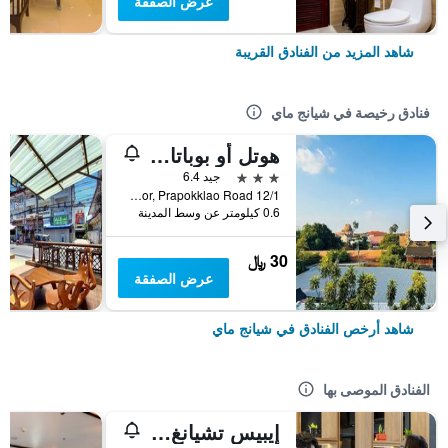
عرض الصفقة
شاهد المزيد من الفنادق القريبة
فنادق رخيصة في شيانج ماي
هوتل أو بوباتارا تشيانغماي
3 نجوم
جيد 6.4
12/1 Soi 4 Kor, Prapokklao Road, شيانج ماي, تايلاند
0.6 كيلومتر عن وسط المدينة
30 ﷼
عرض الصفقة
شاهد أرخص الفنادق في شيانج ماي
الفنادق الموصى بها
إيبيس تشيانغ ماي نيمان جورنيوب