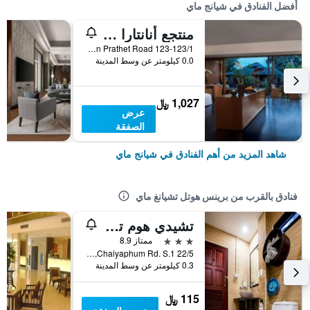
أفضل الفنادق في شيانج ماي
منتجع أنانتارا شيانغ ماي
123-123/1 Charoen Prathet Road, شيانج ماي, تايلاند
0.0 كيلومتر عن وسط المدينة
1,027 ﷼
عرض
الصفقة
شاهد المزيد من أهم الفنادق في شيانج ماي
فنادق بالقرب من برينس هوتل تشيانغ ماي
تشيدي هوم تشيانج ماي
3 نجوم
ممتاز 8.9
22/5 Chaiyaphum Rd. S.1, شيانج ماي, تايلاند
0.3 كيلومتر عن وسط المدينة
115 ﷼