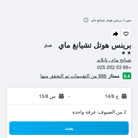
صور لـ برينس هوتل تشيانغ ماي
برينس هوتل تشيانغ ماي
فندق
2 نجمتين
شيانج ماي، تايلاند
+66 53 252 025
ممتاز
986 من التقييمات تم التحقق منها
8.4
ج 14/8
-
س 15/8
2 من الضيوف، غرفة واحدة
بحث