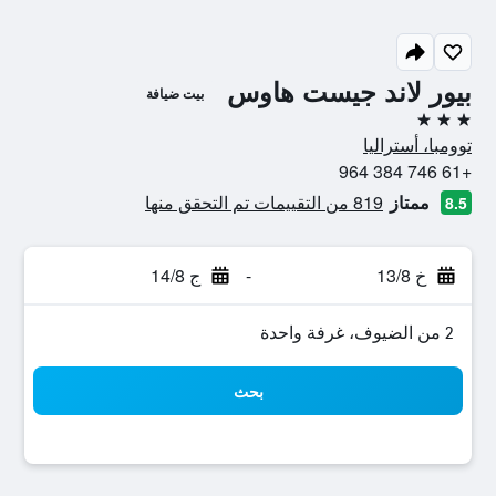
بيور لاند جيست هاوس
بيت ضيافة
3 نجوم
توومبا، أستراليا
+61 746 384 964
ممتاز
819 من التقييمات تم التحقق منها
8.5
خ 13/8
-
ج 14/8
2 من الضيوف، غرفة واحدة
بحث