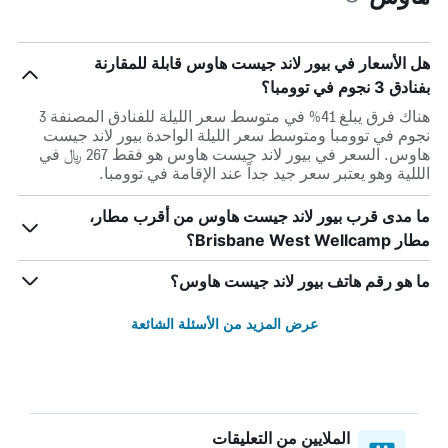
هل الأسعار في بيور لاند جيست هاوس قابلة للمقارنة
بفنادق 3 نجوم في توومبا؟
هناك فرق يبلغ 41% في متوسط ​​سعر الليلة للفنادق المصنفة 3
نجوم في توومبا ومتوسط ​​سعر الليلة الواحدة بيور لاند جيست
هاوس. السعر في بيور لاند جيست هاوس هو فقط 267 ﷼ في
الللية وهو يعتبر سعر جيد جداً عند الإقامة في توومبا.
ما مدى قرب بيور لاند جيست هاوس من أقرب مطار،
مطار Brisbane West Wellcamp؟
ما هو رقم هاتف بيور لاند جيست هاوس؟
عرض المزيد من الأسئلة الشائعة
الملايين من التعليقات