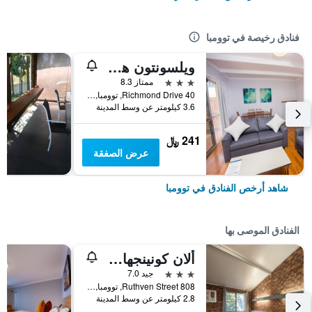
فنادق رخيصة في توومبا
ويلسونتون هوتل
3 نجوم
ممتاز 8.3
40 Richmond Drive, توومبا, QLD, أستراليا
3.6 كيلومتر عن وسط المدينة
241 ﷼
عرض الصفقة
شاهد أرخص الفنادق في توومبا
الفنادق الموصى بها
ألان كونينجهام موتل
3 نجوم
جيد 7.0
808 Ruthven Street, توومبا, QLD, أستراليا
2.8 كيلومتر عن وسط المدينة