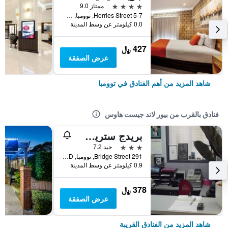
4 نجوم
ممتاز 9.0
5-7 Herries Street, توومبا, QLD, أستراليا
0.0 كيلومتر عن وسط المدينة
427 ﷼
عرض الصفقة
شاهد المزيد من أهم الفنادق في توومبا
فنادق بالقرب من بيور لاند جيست هاوس
بريدج ستريت موتور إن
3 نجوم
جيد 7.2
291 Bridge Street, توومبا, QLD, أستراليا
0.9 كيلومتر عن وسط المدينة
378 ﷼
عرض الصفقة
شاهد المزيد من الفنادق القريبة