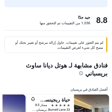
8.8
جيد جدًا
1,036 من التقييمات تم التحقق منها
لم يتم العثور على تقييمات. حاول إزالة مرشح أو تغيير بحثك أو
مسح كل شيء لعرض التقييمات.
فنادق مشابهة لـ هوتل ديانا ساوث
بريسباني
أفضل الفنادق في بريسبان
حياة ريجينسي بريباين
5 نجوم
ممتاز 8.5
33 Burnett Lane, بريسبان, QLD, أستراليا