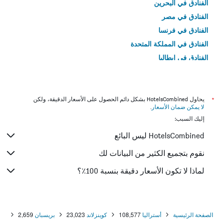
الفنادق في البحرين
الفنادق في مصر
الفنادق في فرنسا
الفنادق في المملكة المتحدة
الفنادق في إيطاليا
الفنادق في تايلاند
*
يحاول HotelsCombined بشكل دائم الحصول على الأسعار الدقيقة، ولكن
لا يمكن ضمان الأسعار
.
إليك السبب:
HotelsCombined ليس البائع
نقوم بتجميع الكثير من البيانات لك
لماذا لا تكون الأسعار دقيقة بنسبة 100٪؟
الصفحة الرئيسية
أستراليا
108,577
كوينزلاند
23,023
بريسبان
2,659