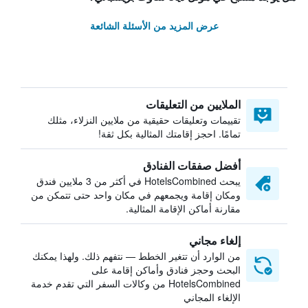
عرض المزيد من الأسئلة الشائعة
الملايين من التعليقات
تقييمات وتعليقات حقيقية من ملايين النزلاء، مثلك
تمامًا. احجز إقامتك المثالية بكل ثقة!
أفضل صفقات الفنادق
يبحث HotelsCombined في أكثر من 3 ملايين فندق
ومكان إقامة ويجمعهم في مكان واحد حتى تتمكن من
مقارنة أماكن الإقامة المثالية.
إلغاء مجاني
من الوارد أن تتغير الخطط — نتفهم ذلك. ولهذا يمكنك
البحث وحجز فنادق وأماكن إقامة على
HotelsCombined من وكالات السفر التي تقدم خدمة
الإلغاء المجاني