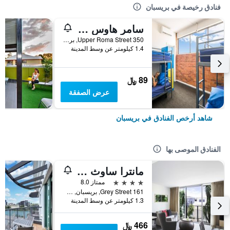
فنادق رخيصة في بريسبان
سامر هاوس بريسباين - هوستل
350 Upper Roma Street, بريسبان, QLD, أستراليا
1.4 كيلومتر عن وسط المدينة
89 ﷼
عرض الصفقة
شاهد أرخص الفنادق في بريسبان
الفنادق الموصى بها
مانترا ساوث بانك بريسبان
4 نجوم
ممتاز 8.0
161 Grey Street, بريسبان, QLD, أستراليا
1.3 كيلومتر عن وسط المدينة
466 ﷼