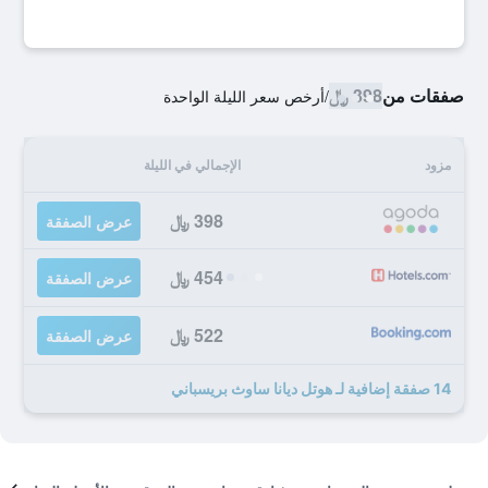
صفقات من
398 ﷼
/
أرخص سعر الليلة الواحدة
مزود
الإجمالي في الليلة
398 ﷼
عرض الصفقة
454 ﷼
عرض الصفقة
522 ﷼
عرض الصفقة
14 صفقة إضافية لـ هوتل ديانا ساوث بريسباني