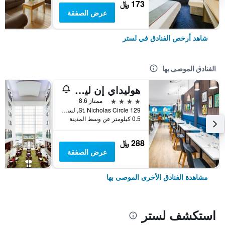
173 ﷼
عرض الصفقة
شاهد أرخص الفنادق في لستر
الفنادق الموصى بها
هوليداي إن ليستر سيتي
4 نجوم
ممتاز 8.6
129 St. Nicholas Circle, لستر, المملكة المتحدة
0.5 كيلومتر عن وسط المدينة
288 ﷼
عرض الصفقة
مشاهدة الفنادق الأخرى الموصى بها
استكشف لستر