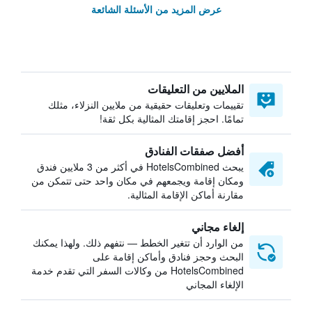
عرض المزيد من الأسئلة الشائعة
الملايين من التعليقات
تقييمات وتعليقات حقيقية من ملايين النزلاء، مثلك
تمامًا. احجز إقامتك المثالية بكل ثقة!
أفضل صفقات الفنادق
يبحث HotelsCombined في أكثر من 3 ملايين فندق
ومكان إقامة ويجمعهم في مكان واحد حتى تتمكن من
مقارنة أماكن الإقامة المثالية.
إلغاء مجاني
من الوارد أن تتغير الخطط — نتفهم ذلك. ولهذا يمكنك
البحث وحجز فنادق وأماكن إقامة على
HotelsCombined من وكالات السفر التي تقدم خدمة
الإلغاء المجاني