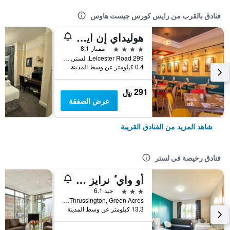
فنادق بالقرب من رايس كورس جيست هاوس
هوليداي إن ايس ي ست ه، ا-، ايستو آ باي آيتش جي
4 نجوم
ممتاز 8.1
299 Leicester Road, لستر, المملكة المتحدة
0.4 كيلومتر عن وسط المدينة
291 ﷼
عرض الصفقة
شاهد المزيد من الفنادق القريبة
فنادق رخيصة في لستر
أو واي ٔ نرايز هوت، ، أيه4 إن ليسيستر
3 نجوم
جيد 6.1
A46 Thrussington, Green Acres, لستر, المملكة المتحدة
13.3 كيلومتر عن وسط المدينة