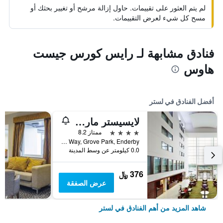
لم يتم العثور على تقييمات. حاول إزالة مرشح أو تغيير بحثك أو
مسح كل شيء لعرض التقييمات.
فنادق مشابهة لـ رايس كورس جيست
هاوس
أفضل الفنادق في لستر
لايسيستر ماريوت هوتل
4 نجوم
ممتاز 8.2
Smith Way, Grove Park, Enderby, لستر, المملكة المتحدة
0.0 كيلومتر عن وسط المدينة
376 ﷼
عرض الصفقة
شاهد المزيد من أهم الفنادق في لستر