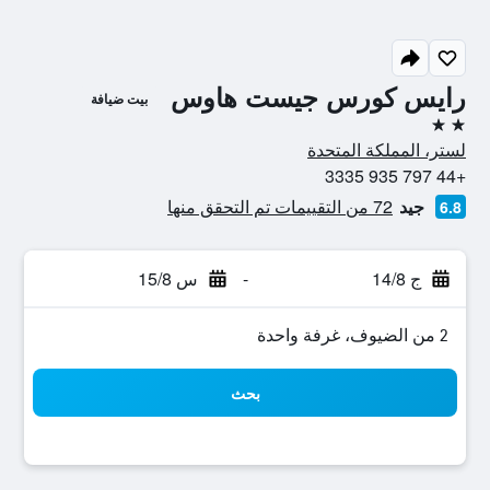
رايس كورس جيست هاوس
بيت ضيافة
2 نجمتين
لستر، المملكة المتحدة
+44 797 935 3335
جيد
72 من التقييمات تم التحقق منها
6.8
ج 14/8
-
س 15/8
2 من الضيوف، غرفة واحدة
بحث