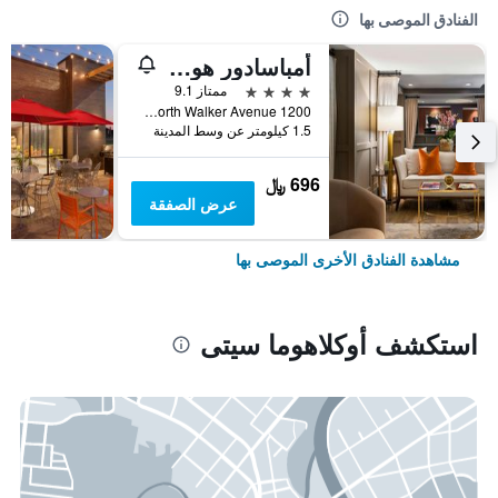
الفنادق الموصى بها
أمباسادور هوتل أوكلاهوما سيتي، أوتوجراف كوليكشن
4 نجوم
ممتاز 9.1
1200 North Walker Avenue, أوكلاهوما سيتى, OK, الولايات المتحدة الأميريكية
1.5 كيلومتر عن وسط المدينة
696 ﷼
عرض الصفقة
مشاهدة الفنادق الأخرى الموصى بها
استكشف أوكلاهوما سيتى