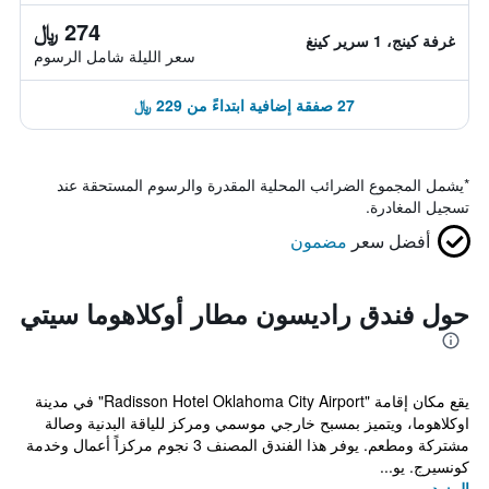
274 ﷼
غرفة كينج، 1 سرير كينغ
سعر الليلة شامل الرسوم
27 صفقة إضافية ابتداءً من 229 ﷼
*
يشمل المجموع الضرائب المحلية المقدرة والرسوم المستحقة عند
تسجيل المغادرة.
أفضل سعر
مضمون
حول فندق راديسون مطار أوكلاهوما سيتي
يقع مكان إقامة "Radisson Hotel Oklahoma City Airport" في مدينة
اوكلاهوما، ويتميز بمسبح خارجي موسمي ومركز للياقة البدنية وصالة
مشتركة ومطعم. يوفر هذا الفندق المصنف 3 نجوم مركزاً أعمال وخدمة
كونسيرج. يو...
المزيد