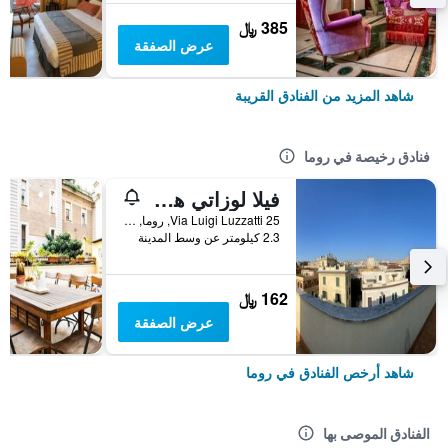
385 ﷼
عرض الصفقة
شاهد المزيد من الفنادق القريبة
فنادق رخيصة في روما
فيلا لوزاتي هوستل
25 Via Luigi Luzzatti, روما, إيطاليا
2.3 كيلومتر عن وسط المدينة
162 ﷼
عرض الصفقة
شاهد أرخص الفنادق في روما
الفنادق الموصى بها