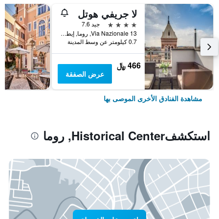
لا جريفي هوتل
4 نجوم
جيد 7.6
Via Nazionale 13, روما, إيطاليا
0.7 كيلومتر عن وسط المدينة
466 ﷼
عرض الصفقة
مشاهدة الفنادق الأخرى الموصى بها
استكشفHistorical Center, روما