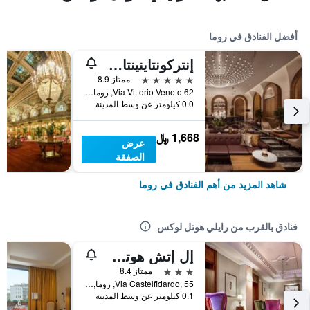
أفضل الفنادق في روما
إنتركونتاينينتال روم أمباسشياتوري بالاس باي آيتش جي
5 نجوم
ممتاز 8.9
Via Vittorio Veneto 62, روما, إيطاليا
0.0 كيلومتر عن وسط المدينة
1,668 ﷼
عرض
الصفقة
شاهد المزيد من أهم الفنادق في روما
فنادق بالقرب من رايلي هوتل لوكس
إل إتش هوتل أندريوتي
3 نجوم
ممتاز 8.4
Via Castelfidardo, 55, روما, إيطاليا
0.1 كيلومتر عن وسط المدينة