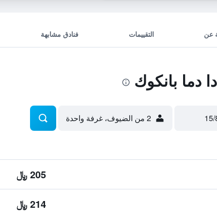
 عن
التقييمات
فنادق مشابهة
 دما بانكوك
2 من الضيوف، غرفة واحدة
205 ﷼
214 ﷼