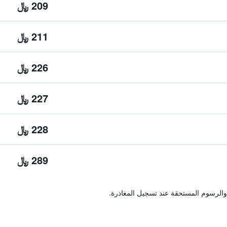
209 ﷼
211 ﷼
226 ﷼
227 ﷼
228 ﷼
289 ﷼
والرسوم المستحقة عند تسجيل المغادرة.