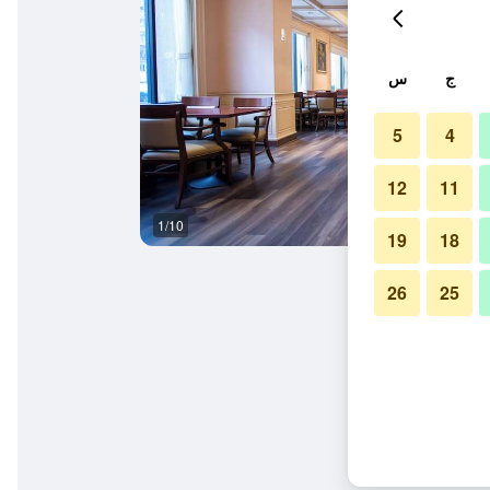
ج
س
5
4
12
11
1/10
المظهر الخارجي
19
18
26
25