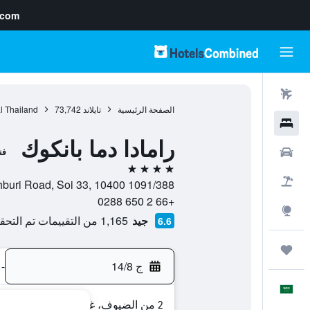
.com
رحلات طيران
الصفحة الرئيسية
تايلاند
73,742
l Thailand
فنادق
رامادا دما بانكوك
سيارات
فن
4 نجوم
حزم العروض
1091/388 New Petchburi Road, Soi 33, 10400, بانكوك, Bangkok, تايلاند
+66 2 650 0288
استكشاف
جيد
1,165 من التقييمات تم التحقق منها
6.6
رحلات
ج 14/8
-
العَرَبِيَّة
2 من الضيوف، غرفة واحدة