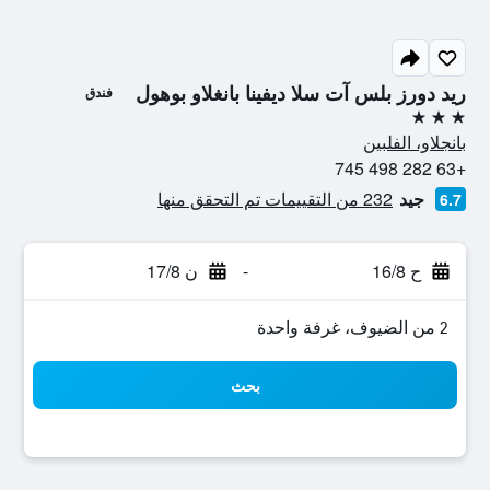
ريد دورز بلس آت سلا ديفينا بانغلاو بوهول
فندق
3 نجوم
بانجلاو، الفلبين
+63 282 498 745
جيد
232 من التقييمات تم التحقق منها
6.7
ح 16/8
-
ن 17/8
2 من الضيوف، غرفة واحدة
بحث