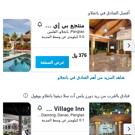
أفضل الفنادق في بانجلاو
منتجع بي إي غراند، بوهول
Panglao, بانجلاو, الفلبين
0.0 كيلومتر عن وسط المدينة
376 ﷼
عرض الصفقة
شاهد المزيد من أهم الفنادق في بانجلاو
فنادق بالقرب من ريد دورز بلس آت سلا ديفينا بانغلاو بوهول
Acacia Sunset Village Inn
Washington Street, Daorong, Danao, Panglao, بانجلاو, الفلبين
0.1 كيلومتر عن وسط المدينة