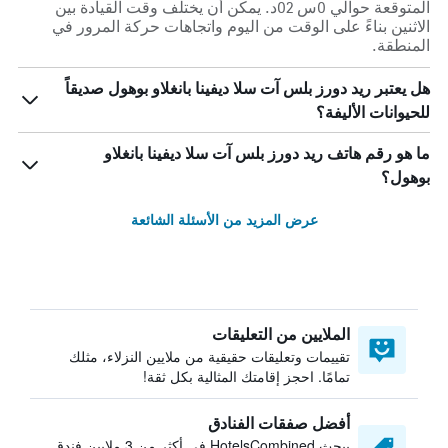
المتوقعة حوالي 0س 02د. يمكن أن يختلف وقت القيادة بين
الاثنين بناءً على الوقت من اليوم واتجاهات حركة المرور في
المنطقة.
هل يعتبر ريد دورز بلس آت سلا ديفينا بانغلاو بوهول صديقاً
للحيوانات الأليفة؟
ما هو رقم هاتف ريد دورز بلس آت سلا ديفينا بانغلاو
بوهول؟
عرض المزيد من الأسئلة الشائعة
الملايين من التعليقات
تقييمات وتعليقات حقيقية من ملايين النزلاء، مثلك
تمامًا. احجز إقامتك المثالية بكل ثقة!
أفضل صفقات الفنادق
يبحث HotelsCombined في أكثر من 3 ملايين فندق