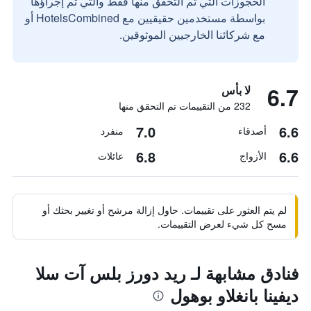
الحجوزات التي تم التحقق منها فقط والتي تم إجراؤها
بواسطة مستخدمين حقيقيين مع HotelsCombined أو
مع شركائنا الخارجيين الموثوقين.
6.7
لا بأس
232 من التقييمات تم التحقق منها
7.0
6.6
أصدقاء
منفرد
6.8
6.6
الأزواج
عائلات
لم يتم العثور على تقييمات. حاول إزالة مرشح أو تغيير بحثك أو
مسح كل شيء لعرض التقييمات.
فنادق مشابهة لـ ريد دورز بلس آت سلا
ديفينا بانغلاو بوهول