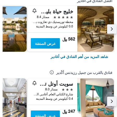
أفضل الفنادق في أغادير
خليج حياة بليس تاغازوت
5 نجوم
ممتاز 8.4
محطة توريستيك دي تغازوت باي كم 17 طريق الصويرة, أغادير, المغرب
0.0 كيلومتر عن وسط المدينة
562 ﷼
عرض الصفقة
شاهد المزيد من أهم الفنادق في أغادير
فنادق بالقرب من جميل رزيدنس أكًدير
سويت أوتل تيليلا
3 نجوم
ممتاز 8.0
شارع الكتاني العام, أغادير, المغرب
0.4 كيلومتر عن وسط المدينة
247 ﷼
عرض الصفقة