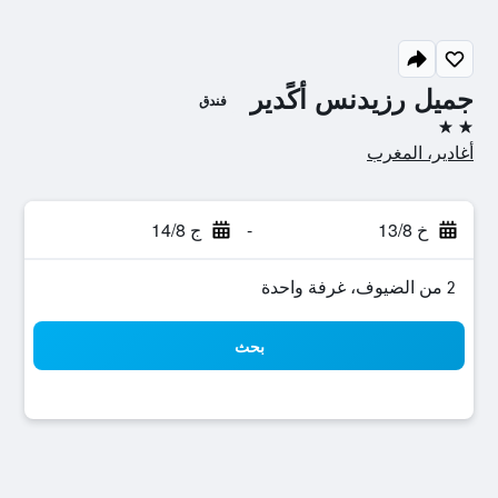
جميل رزيدنس أكًدير
فندق
2 نجمتين
أغادير، المغرب
خ 13/8
-
ج 14/8
2 من الضيوف، غرفة واحدة
بحث