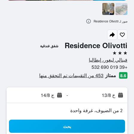
صور لـ Residence Olivotti
Residence Olivotti
شقق فندقية
3 نجوم
فينالي ليغور، إيطاليا
+39 019 690 532
ممتاز
453 من التقييمات تم التحقق منها
8.6
خ 13/8
-
ج 14/8
2 من الضيوف، غرفة واحدة
بحث