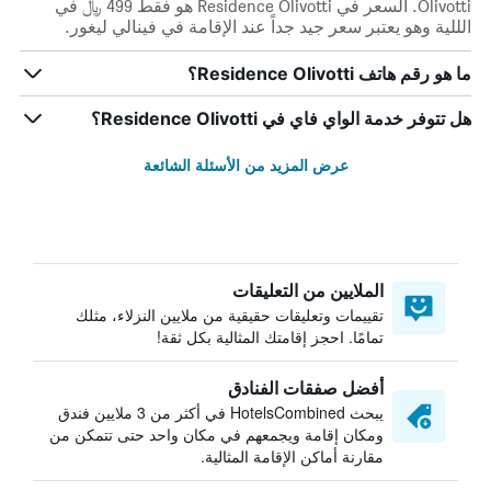
Olivotti. السعر في Residence Olivotti هو فقط 499 ﷼ في
الللية وهو يعتبر سعر جيد جداً عند الإقامة في فينالي ليغور.
ما هو رقم هاتف Residence Olivotti؟
هل تتوفر خدمة الواي فاي في Residence Olivotti؟
عرض المزيد من الأسئلة الشائعة
الملايين من التعليقات
تقييمات وتعليقات حقيقية من ملايين النزلاء، مثلك
تمامًا. احجز إقامتك المثالية بكل ثقة!
أفضل صفقات الفنادق
يبحث HotelsCombined في أكثر من 3 ملايين فندق
ومكان إقامة ويجمعهم في مكان واحد حتى تتمكن من
مقارنة أماكن الإقامة المثالية.