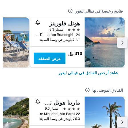
فنادق رخيصة في فينالي ليغور
هوتل فلورينز
3 نجوم
ممتاز 8.3
Via Domenico Brunenghi 124, فينالي ليغور, مقاطعة سافونا, إيطاليا
1.1 كيلومتر عن وسط المدينة
310 ﷼
عرض الصفقة
شاهد أرخص الفنادق في فينالي ليغور
الفنادق الموصى بها
مارينا هوتل تشارمينج رومز
4 نجوم
ممتاز 9.0
Lungomare Migliorini, Via Barrili 22, فينالي ليغور, مقاطعة سافونا, إيطاليا
0.3 كيلومتر عن وسط المدينة