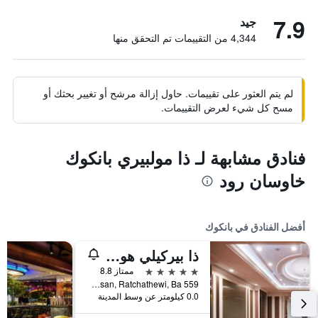
7.9
جيد
4,344 من التقييمات تم التحقق منها
لم يتم العثور على تقييمات. حاول إزالة مرشح أو تغيير بحثك أو
مسح كل شيء لعرض التقييمات.
فنادق مشابهة لـ ذا مولبيري بانكوك
خاوسان رود
أفضل الفنادق في بانكوك
ذا بيركيلي هوتل براتونام
5 نجوم
ممتاز 8.8
559 Ratcharaprarop Rd., Makkasan, Ratchathewi, Ba, بانكوك, تايلاند
0.0 كيلومتر عن وسط المدينة