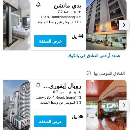
بدي مانشن
2 نجمتين
جيد 7.0
5 Soi.81/4 Ramkhamhang R., بانكوك, تايلاند
11.1 كيلومتر عن وسط المدينة
44 ﷼
عرض الصفقة
شاهد أرخص الفنادق في بانكوك
الفنادق الموصى بها
رويال إيفوري سوكومفيت نانا
3 نجوم
جيد 6.7
73 Sukhumvit Soi 4 Road, (nana), بانكوك, تايلاند
3.3 كيلومتر عن وسط المدينة
88 ﷼
عرض الصفقة