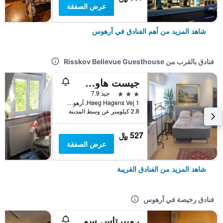
عرض الصفقة
شاهد المزيد من أهم الفنادق في آرهوس
فنادق بالقرب من Risskov Bellevue Guesthouse
جيست هاوس شارون سويت
3 نجوم
جيد 7.9
1 Høeg Hagens Vej, آرهوس, مقاطعة جوتلاند الوسطى, الدانمارك
2.8 كيلومتر عن وسط المدينة
527 ﷼
عرض الصفقة
شاهد المزيد من الفنادق القريبة
فنادق رخيصة في آرهوس
روبيرتاس سوسيتي