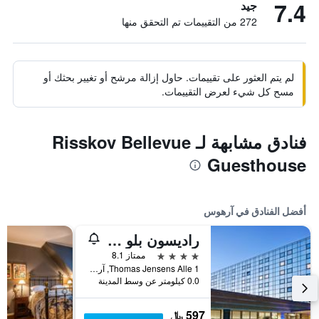
7.4
جيد
272 من التقييمات تم التحقق منها
لم يتم العثور على تقييمات. حاول إزالة مرشح أو تغيير بحثك أو
مسح كل شيء لعرض التقييمات.
فنادق مشابهة لـ Risskov Bellevue
Guesthouse
أفضل الفنادق في آرهوس
راديسون بلو سكندينافيا هوتل، آرهوس
4 نجوم
ممتاز 8.1
Thomas Jensens Alle 1, آرهوس, مقاطعة جوتلاند الوسطى, الدانمارك
0.0 كيلومتر عن وسط المدينة
597 ﷼