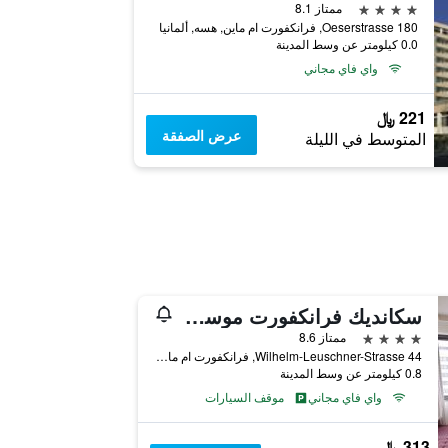
4 نجوم
ممتاز 8.1
Oeserstrasse 180, فرانكفورت ام ماين, هسه, ألمانيا
0.0 كيلومتر عن وسط المدينة
واي فاي مجاني
221 ﷼
عرض الصفقة
المتوسط في الليلة
سكانديك فرانكفورت موسومسوفر
4 نجوم
ممتاز 8.6
Wilhelm-Leuschner-Strasse 44, فرانكفورت ام ماين, هسه, ألمانيا
0.8 كيلومتر عن وسط المدينة
واي فاي مجاني
موقف السيارات
313 ﷼