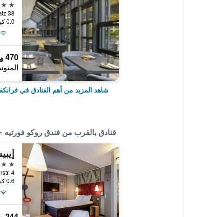
5 نجوم
0.0 كيلومتر عن وسط المدينة
470 ﷼
المتوس
شاهد المزيد من أهم الفنادق في فرانكف
فنادق بالقرب من فندق روكو فورتيه - 
إيب
3 نجوم
Speicherstr. 4, فرا
0.6 كيلومتر عن وسط المدينة
244 ﷼