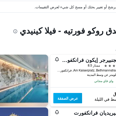
ة مرشح أو تغيير بحثك أو مسح كل شيء لعرض التقييمات.
ق روكو فورتيه - فيلا كينيدي
شتيجنبيرجر إيكون فرانكفورتر هوف
ممتاز 8.5
Am Kaiserplatz, Bethmannstraße 33, فرانكفورت ام ماين, هسه, ألمانيا
واي فاي مجاني
عرض الصفقة
ط في الليلة
يريديان فرانكفورت