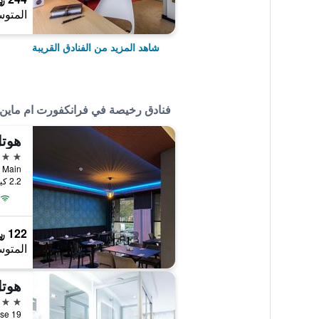
المتوس
شاهد المزيد من الفنادق القريبة
فنادق رخيصة في فرانكفورت ام ماين
هوت
3 نجوم
2.2 كيلومتر عن وسط المدينة
122 ﷼
المتوس
هوتل
3 نجوم