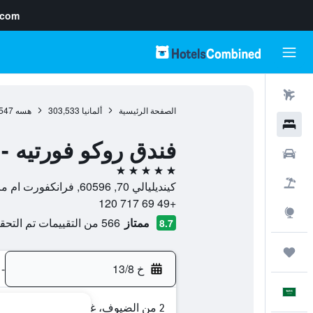
.com
رحلات طيران
الصفحة الرئيسية
ألمانيا
303,533
هسه
547
فنادق
فندق روكو فورتيه - 
سيارات
5 نجوم
حزم العروض
كينديليالي 70, 60596, فرانكفورت ام ماين, هسه, ألمانيا
+49 69 717 120
استكشاف
ممتاز
566 من التقييمات تم التحقق منها
8.7
رحلات
خ 13/8
-
العَرَبِيَّة
2 من الضيوف، غرفة واحدة