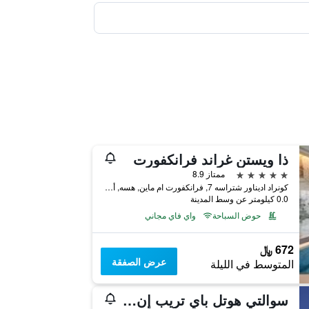
ذا ويستن غراند فرانكفورت
5 نجوم
ممتاز 8.9
كونراد اديناور شتراسه 7, فرانكفورت ام ماين, هسه, ألمانيا
0.0 كيلومتر عن وسط المدينة
حوض السباحة
واي فاي مجاني
672 ﷼
عرض الصفقة
المتوسط في الليلة
سوالتي هوتل باي تريب إن فرانكفورت ميسي