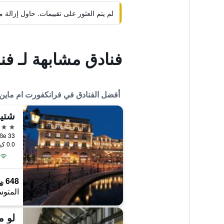
لم يتم العثور على تقييمات. حاول إزال
فنادق مشابهة لـ فند
أفضل الفنادق في فرانكفورت ام ماين
5 نجوم
0.0 كيلومتر عن وسط المدينة
648 ﷼
المتوس
لو م