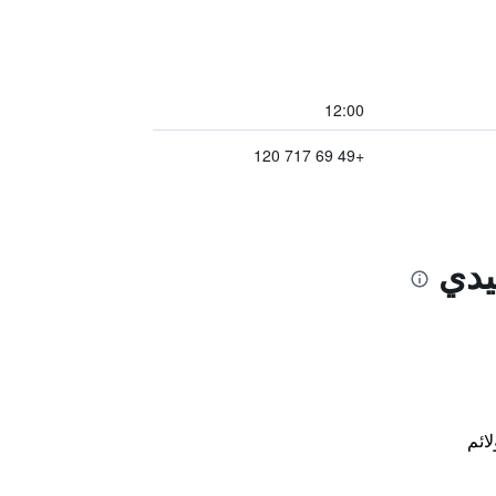
12:00
+49 69 717 120
يدي
لائم