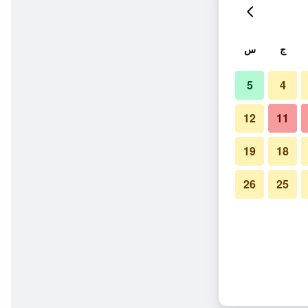
ج
س
5
4
12
11
19
18
26
25