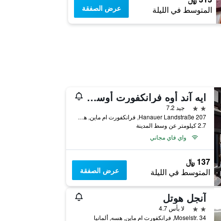
عرض الصفقة
المتوسط في الليلة
ايه آند أوه فرانكفورت أوستيند
2 نجمتين
جيد 7.2
Hanauer Landstraße 207, فرانكفورت ام ماين, هسه, ألمانيا
2.7 كيلومتر عن وسط المدينة
واي فاي مجاني
137 ﷼
عرض الصفقة
المتوسط في الليلة
آنجل هوتل
2 نجمتين
لا بأس 4.7
Moselstr. 34, فرانكفورت ام ماين, هسه, ألمانيا