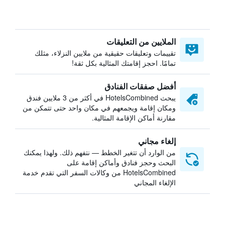
الملايين من التعليقات
تقييمات وتعليقات حقيقية من ملايين النزلاء، مثلك
تمامًا. احجز إقامتك المثالية بكل ثقة!
أفضل صفقات الفنادق
يبحث HotelsCombined في أكثر من 3 ملايين فندق
ومكان إقامة ويجمعهم في مكان واحد حتى تتمكن من
مقارنة أماكن الإقامة المثالية.
إلغاء مجاني
من الوارد أن تتغير الخطط — نتفهم ذلك. ولهذا يمكنك
البحث وحجز فنادق وأماكن إقامة على
HotelsCombined من وكالات السفر التي تقدم خدمة
الإلغاء المجاني