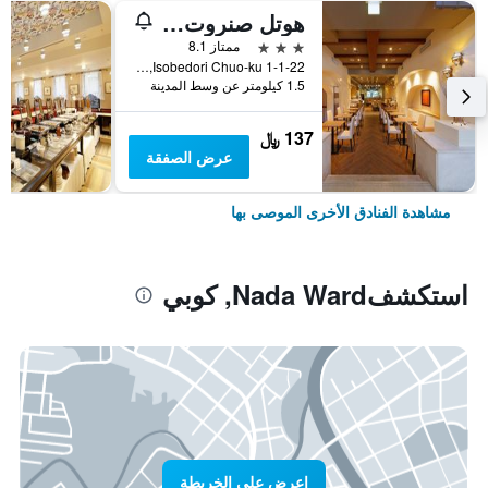
هوتل صنروت سوبرا كوبي
3 نجوم
ممتاز 8.1
1-1-22 Isobedori Chuo-ku, كوبي, اليابان
1.5 كيلومتر عن وسط المدينة
137 ﷼
عرض الصفقة
مشاهدة الفنادق الأخرى الموصى بها
استكشفNada Ward, كوبي
اعرض على الخريطة