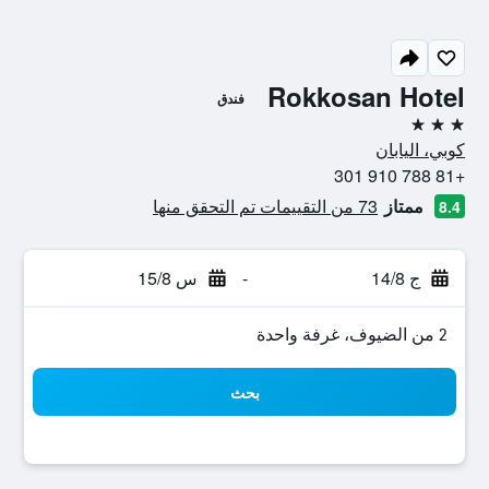
Rokkosan Hotel
فندق
3 نجوم
كوبي، اليابان
+81 788 910 301
ممتاز
73 من التقييمات تم التحقق منها
8.4
ج 14/8
-
س 15/8
2 من الضيوف، غرفة واحدة
بحث