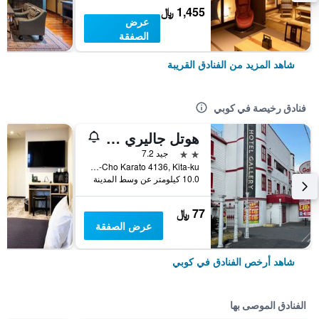
1,455 ﷼
عرض
الصفقة
شاهد المزيد من الفنادق القريبة
فنادق رخيصة في كوبي
هوتل جاليري - لبالغيس فقط
2 نجمتين
جيد 7.2
Arino-Cho Karato 4136, Kita-ku, كوبي, اليابان
10.0 كيلومتر عن وسط المدينة
77 ﷼
عرض الصفقة
شاهد أرخص الفنادق في كوبي
الفنادق الموصى بها