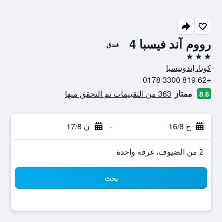
رووم آند فيسبا 4
فندق
3 نجوم
كوتا، إندونيسيا
+62 819 3300 0178
ممتاز
363 من التقييمات تم التحقق منها
8.6
ح 16/8
-
ن 17/8
2 من الضيوف، غرفة واحدة
بحث