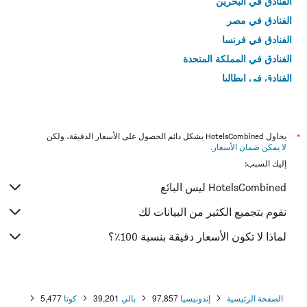
الفنادق في البحرين
الفنادق في مصر
الفنادق في فرنسا
الفنادق في المملكة المتحدة
الفنادق في إيطاليا
الفنادق في تايلاند
*
يحاول HotelsCombined بشكل دائم الحصول على الأسعار الدقيقة، ولكن
لا يمكن ضمان الأسعار
.
إليك السبب:
HotelsCombined ليس البائع
نقوم بتجميع الكثير من البيانات لك
لماذا لا تكون الأسعار دقيقة بنسبة 100٪؟
الصفحة الرئيسية
إندونيسيا
97,857
بالي
39,201
كوتا
5,477