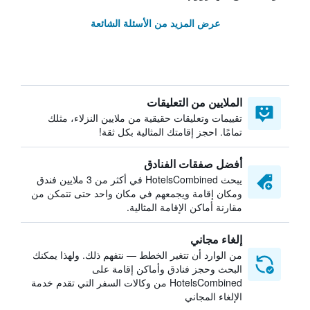
عرض المزيد من الأسئلة الشائعة
الملايين من التعليقات
تقييمات وتعليقات حقيقية من ملايين النزلاء، مثلك
تمامًا. احجز إقامتك المثالية بكل ثقة!
أفضل صفقات الفنادق
يبحث HotelsCombined في أكثر من 3 ملايين فندق
ومكان إقامة ويجمعهم في مكان واحد حتى تتمكن من
مقارنة أماكن الإقامة المثالية.
إلغاء مجاني
من الوارد أن تتغير الخطط — نتفهم ذلك. ولهذا يمكنك
البحث وحجز فنادق وأماكن إقامة على
HotelsCombined من وكالات السفر التي تقدم خدمة
الإلغاء المجاني