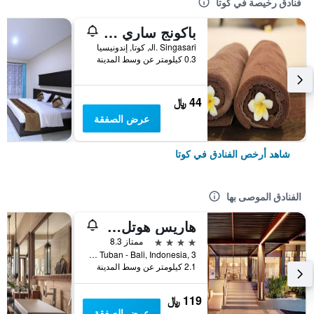
فنادق رخيصة في كوتا
باكونج ساري ريزورت آند سبا
Jl. Singasari, كوتا, إندونيسيا
0.3 كيلومتر عن وسط المدينة
44 ﷼
عرض الصفقة
شاهد أرخص الفنادق في كوتا
الفنادق الموصى بها
هاريس هوتل كوتا توبان بالي
4 نجوم
ممتاز 8.3
Jl.Dewi Sartika Tuban - Bali, Indonesia, 3, كوتا, إندونيسيا
2.1 كيلومتر عن وسط المدينة
119 ﷼
عرض الصفقة