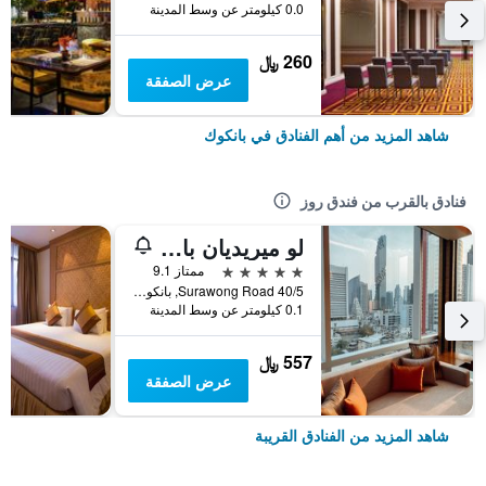
0.0 كيلومتر عن وسط المدينة
260 ﷼
عرض الصفقة
شاهد المزيد من أهم الفنادق في بانكوك
فنادق بالقرب من فندق روز
لو ميريديان بانكوك
5 نجوم
ممتاز 9.1
40/5 Surawong Road, بانكوك, تايلاند
0.1 كيلومتر عن وسط المدينة
557 ﷼
عرض الصفقة
شاهد المزيد من الفنادق القريبة