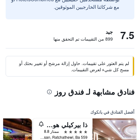
مع شركائنا الخارجيين الموثوقين.
7.5
جيد
899 من التقييمات تم التحقق منها
لم يتم العثور على تقييمات. حاول إزالة مرشح أو تغيير بحثك أو
مسح كل شيء لعرض التقييمات.
فنادق مشابهة لـ فندق روز
أفضل الفنادق في بانكوك
ذا بيركيلي هوتل براتونام
5 نجوم
ممتاز 8.8
559 Ratcharaprarop Rd., Makkasan, Ratchathewi, Ba, بانكوك, تايلاند