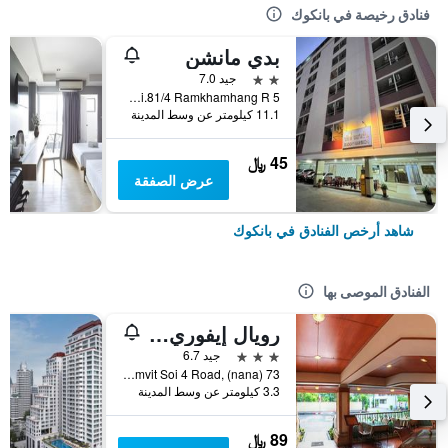
فنادق رخيصة في بانكوك
بدي مانشن
2 نجمتين
جيد 7.0
5 Soi.81/4 Ramkhamhang R., بانكوك, تايلاند
11.1 كيلومتر عن وسط المدينة
45 ﷼
عرض الصفقة
شاهد أرخص الفنادق في بانكوك
الفنادق الموصى بها
رويال إيفوري سوكومفيت نانا
3 نجوم
جيد 6.7
73 Sukhumvit Soi 4 Road, (nana), بانكوك, تايلاند
3.3 كيلومتر عن وسط المدينة
89 ﷼