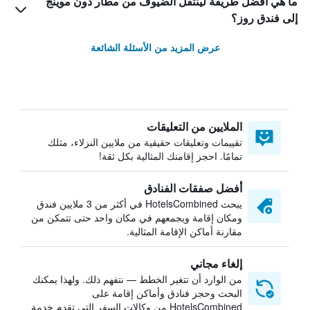
ما هي أفضل طريقة لينتقل الضيوف من مطار دون موينج
إلى فندق روز؟
عرض المزيد من الأسئلة الشائعة
الملايين من التعليقات
تقييمات وتعليقات حقيقية من ملايين النزلاء، مثلك
تمامًا. احجز إقامتك المثالية بكل ثقة!
أفضل صفقات الفنادق
يبحث HotelsCombined في أكثر من 3 ملايين فندق
ومكان إقامة ويجمعهم في مكان واحد حتى تتمكن من
مقارنة أماكن الإقامة المثالية.
إلغاء مجاني
من الوارد أن تتغير الخطط — نتفهم ذلك. ولهذا يمكنك
البحث وحجز فنادق وأماكن إقامة على
HotelsCombined من وكالات السفر التي تقدم خدمة