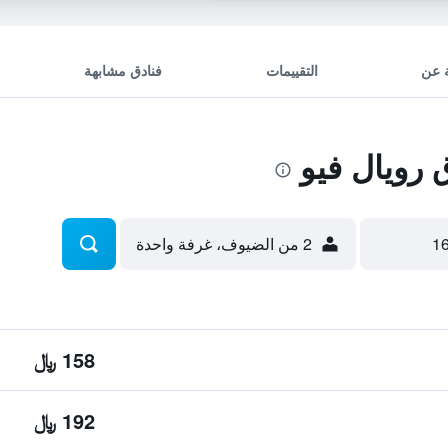
 عن
التقييمات
فنادق مشابهة
رويال فيو
2 من الضيوف، غرفة واحدة
158 ﷼
192 ﷼