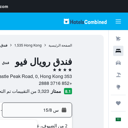
.com
رحلات طيران
الصفحة الرئيسية
Hong Kong
1,535
فندق 
فنادق
فندق رويال فيو
سيارات
فندق
4 نجوم
حزم العروض
353 Castle Peak Road, 0, Hong Kong, هونغ كونغ
+852 3716 2888
استكشاف
ممتاز
3,323 من التقييمات تم التحقق منها
8.1
رحلات
س 15/8
-
العَرَبِيَّة
2 من الضيوف، غرفة واحدة