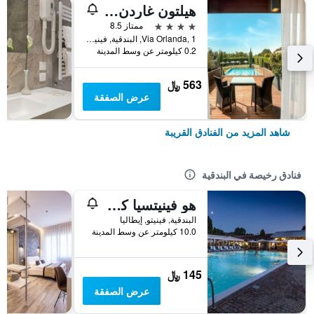
هيلتون غاردن إن البندقية ميستري
4 نجوم
ممتاز 8.5
Via Orlanda, 1, البندقية, فينيتو, إيطاليا
0.2 كيلومتر عن وسط المدينة
563 ﷼
عرض الصفقة
شاهد المزيد من الفنادق القريبة
فنادق رخيصة في البندقية
هو فينيتسيا كامبنج إن تاون
البندقية, فينيتو, إيطاليا
10.0 كيلومتر عن وسط المدينة
145 ﷼
عرض الصفقة