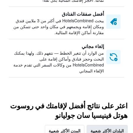
تمامًا. احجز إقامتك المثالية بكل ثقة!
أفضل صفقات الفنادق
يبحث HotelsCombined في أكثر من 3 ملايين فندق
ومكان إقامة ويجمعهم في مكان واحد حتى تتمكن من
مقارنة أماكن الإقامة المثالية.
إلغاء مجاني
من الوارد أن تتغير الخطط — نتفهم ذلك. ولهذا يمكنك
البحث وحجز فنادق وأماكن إقامة على
HotelsCombined من وكالات السفر التي تقدم خدمة
الإلغاء المجاني
اعثر على نتائج أفضل لإقامتك في روسوت
هوتل فينيسيا سان جوليانو
البلدان الأكثر شعبية
المدن الأكثر شعبية