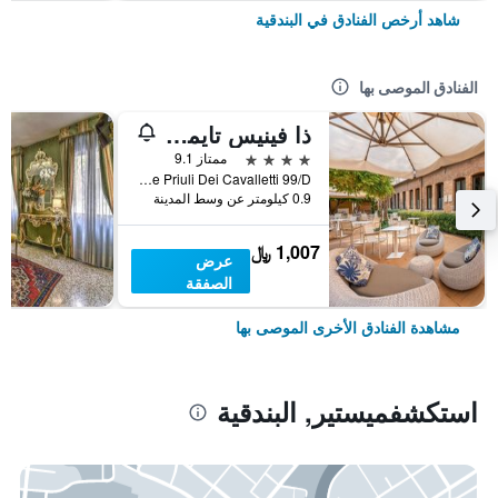
شاهد أرخص الفنادق في البندقية
الفنادق الموصى بها
ذا فينيس تايمز هوتل، فينيت كوليكش باي آيتش جي
4 نجوم
ممتاز 9.1
Calle Priuli Dei Cavalletti 99/D, البندقية, فينيتو, إيطاليا
0.9 كيلومتر عن وسط المدينة
1,007 ﷼
عرض
الصفقة
مشاهدة الفنادق الأخرى الموصى بها
استكشفميستير, البندقية