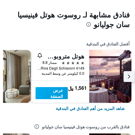
فنادق مشابهة لـ روسوت هوتل فينيسيا
سان جوليانو
أفضل الفنادق في البندقية
هوتل متروبول فينيتسيا
5 نجوم
ممتاز 8.8
Riva Degli Schiavoni 4149, البندقية, فينيتو, إيطاليا
0.0 كيلومتر عن وسط المدينة
1,561 ﷼
عرض
الصفقة
شاهد المزيد من أهم الفنادق في البندقية
فنادق بالقرب من روسوت هوتل فينيسيا سان جوليانو