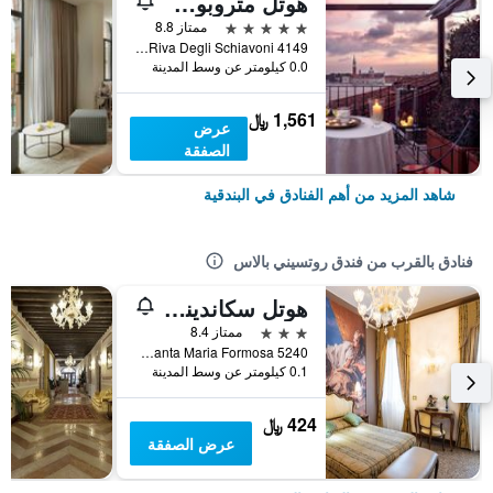
هوتل متروبول فينيتسيا
5 نجوم
ممتاز 8.8
Riva Degli Schiavoni 4149, البندقية, فينيتو, إيطاليا
0.0 كيلومتر عن وسط المدينة
1,561 ﷼
عرض
الصفقة
شاهد المزيد من أهم الفنادق في البندقية
فنادق بالقرب من فندق روتسيني بالاس
هوتل سكاندينافيا - ريليه
3 نجوم
ممتاز 8.4
Campo Santa Maria Formosa 5240, البندقية, فينيتو, إيطاليا
0.1 كيلومتر عن وسط المدينة
424 ﷼
عرض الصفقة