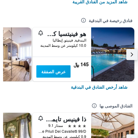
شاهد المزيد من الفنادق القريبة
فنادق رخيصة في البندقية
هو فينيتسيا كامبنج إن تاون
البندقية, فينيتو, إيطاليا
10.0 كيلومتر عن وسط المدينة
145 ﷼
عرض الصفقة
شاهد أرخص الفنادق في البندقية
الفنادق الموصى بها
ذا فينيس تايمز هوتل، فينيت كوليكش باي آيتش جي
4 نجوم
ممتاز 9.1
Calle Priuli Dei Cavalletti 99/D, البندقية, فينيتو, إيطاليا
0.9 كيلومتر عن وسط المدينة