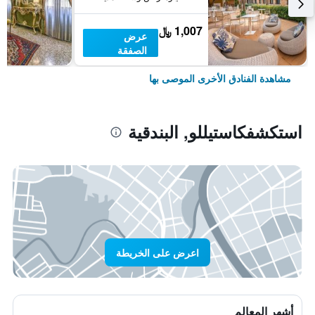
1,007 ﷼
عرض
الصفقة
مشاهدة الفنادق الأخرى الموصى بها
استكشفكاستيللو, البندقية
اعرض على الخريطة
أشهر المعالم