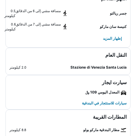
مسافة مشي إلى 6 من الدقائق
0.5
جسر ريالتو
كيلومتر
مسافة مشي إلى 7 من الدقائق
0.6
كنيسة سان ماركو
كيلومتر
إظهار المزيد
النقل العام
Stazione di Venezia Santa Lucia
2.0 كيلومتر
سيارت ايجار
المعدل اليومي 109 ﷼
سيارات للاستئجار في البندقية
المطارات القريبة
مطار البندقية ماركو بولو
8.8 كيلومتر