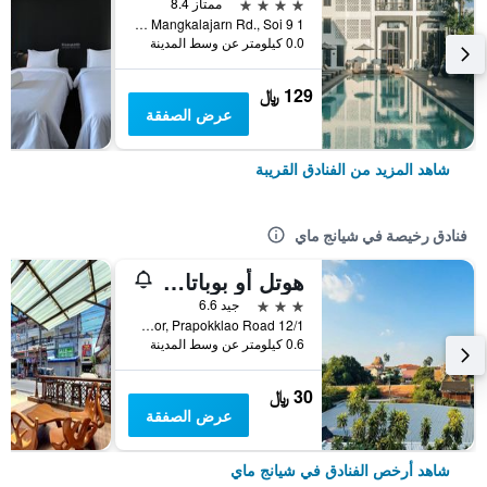
4 نجوم
ممتاز 8.4
1 Siri Mangkalajarn Rd., Soi 9, شيانج ماي, تايلاند
0.0 كيلومتر عن وسط المدينة
129 ﷼
عرض الصفقة
شاهد المزيد من الفنادق القريبة
فنادق رخيصة في شيانج ماي
هوتل أو بوباتارا تشيانغماي
3 نجوم
جيد 6.6
12/1 Soi 4 Kor, Prapokklao Road, شيانج ماي, تايلاند
0.6 كيلومتر عن وسط المدينة
30 ﷼
عرض الصفقة
شاهد أرخص الفنادق في شيانج ماي