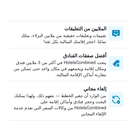
الملايين من التعليقات
تقييمات وتعليقات حقيقية من ملايين النزلاء، مثلك
تمامًا. احجز إقامتك المثالية بكل ثقة!
أفضل صفقات الفنادق
يبحث HotelsCombined في أكثر من 3 ملايين فندق
ومكان إقامة ويجمعهم في مكان واحد حتى تتمكن من
مقارنة أماكن الإقامة المثالية.
إلغاء مجاني
من الوارد أن تتغير الخطط — نتفهم ذلك. ولهذا يمكنك
البحث وحجز فنادق وأماكن إقامة على
HotelsCombined من وكالات السفر التي تقدم خدمة
الإلغاء المجاني