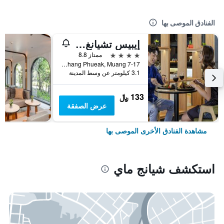
الفنادق الموصى بها
إيبيس تشيانغ ماي نيمان جورنيوب
4 نجوم
ممتاز 8.8
7-17 Moo 2, Huay Kaew Road Chang Phueak, Muang, شيانج ماي, تايلاند
3.1 كيلومتر عن وسط المدينة
133 ﷼
عرض الصفقة
مشاهدة الفنادق الأخرى الموصى بها
استكشف شيانج ماي