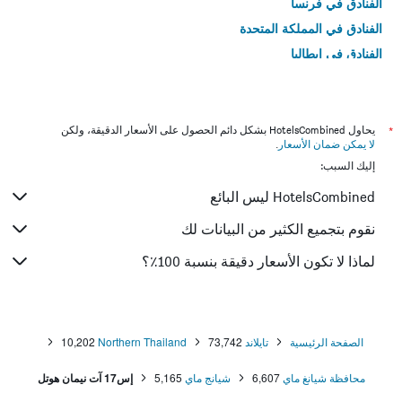
الفنادق في فرنسا
الفنادق في المملكة المتحدة
الفنادق في إيطاليا
الفنادق في تايلاند
*
يحاول HotelsCombined بشكل دائم الحصول على الأسعار الدقيقة، ولكن
لا يمكن ضمان الأسعار
.
إليك السبب:
HotelsCombined ليس البائع
نقوم بتجميع الكثير من البيانات لك
لماذا لا تكون الأسعار دقيقة بنسبة 100٪؟
الصفحة الرئيسية
تايلاند
73,742
Northern Thailand
10,202
محافظة شيانغ ماي
6,607
شيانج ماي
5,165
إس17 آت نيمان هوتل