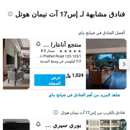
فنادق مشابهة لـ إس17 آت نيمان هوتل
أفضل الفنادق في شيانج ماي
منتجع أنانتارا شيانغ ماي
5 نجوم
ممتاز 8.9
123-123/1 Charoen Prathet Road, شيانج ماي, تايلاند
0.0 كيلومتر عن وسط المدينة
1,024 ﷼
عرض
الصفقة
شاهد المزيد من أهم الفنادق في شيانج ماي
فنادق بالقرب من إس17 آت نيمان هوتل
بوري سيري هوتل