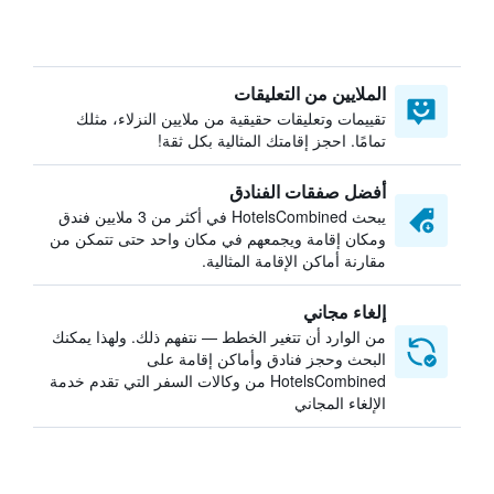
الملايين من التعليقات
تقييمات وتعليقات حقيقية من ملايين النزلاء، مثلك
تمامًا. احجز إقامتك المثالية بكل ثقة!
أفضل صفقات الفنادق
يبحث HotelsCombined في أكثر من 3 ملايين فندق
ومكان إقامة ويجمعهم في مكان واحد حتى تتمكن من
مقارنة أماكن الإقامة المثالية.
إلغاء مجاني
من الوارد أن تتغير الخطط — نتفهم ذلك. ولهذا يمكنك
البحث وحجز فنادق وأماكن إقامة على
HotelsCombined من وكالات السفر التي تقدم خدمة
الإلغاء المجاني