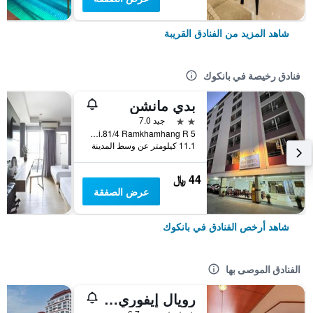
شاهد المزيد من الفنادق القريبة
فنادق رخيصة في بانكوك
بدي مانشن
2 نجمتين
جيد 7.0
5 Soi.81/4 Ramkhamhang R., بانكوك, تايلاند
11.1 كيلومتر عن وسط المدينة
44 ﷼
عرض الصفقة
شاهد أرخص الفنادق في بانكوك
الفنادق الموصى بها
رويال إيفوري سوكومفيت نانا