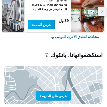
3 نجوم
جيد 6.7
73 Sukhumvit Soi 4 Road, (nana), بانكوك, تايلاند
3.3 كيلومتر عن وسط المدينة
89 ﷼
عرض الصفقة
مشاهدة الفنادق الأخرى الموصى بها
استكشفواتهانا, بانكوك
اعرض على الخريطة