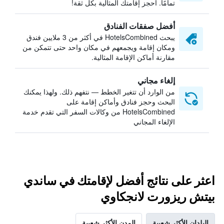
تمامًا. احجز إقامتك المثالية بكل ثقة!
أفضل صفقات الفنادق
يبحث HotelsCombined في أكثر من 3 ملايين فندق
ومكان إقامة ويجمعهم في مكان واحد حتى تتمكن من
مقارنة أماكن الإقامة المثالية.
إلغاء مجاني
من الوارد أن تتغير الخطط — نتفهم ذلك. ولهذا يمكنك
البحث وحجز فنادق وأماكن إقامة على
HotelsCombined من وكالات السفر التي تقدم خدمة
الإلغاء المجاني
اعثر على نتائج أفضل لإقامتك في ساندي
بيتش ريزورت لانجكاوي
البلدان الأكثر شعبية
المدن الأكثر شعبية