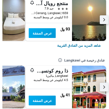
منتجع رويال آجيت بيتش
3 نجوم
جيد 7.9
1659,Jalan Pantai Cenang,Pantai Cenang, Langkawi, ماليزيا
0.0 كيلومتر عن وسط المدينة
93 ﷼
عرض الصفقة
شاهد المزيد من الفنادق القريبة
فنادق رخيصة في Langkawi
ذا روم كونسيبت هومستاي
Langkawi, ماليزيا
4.5 كيلومتر عن وسط المدينة
41 ﷼
عرض الصفقة