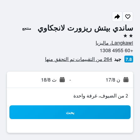
ساندي بيتش ريزورت لانجكاوي
منتجع
2 نجمتين
Langkawi، ماليزيا
+60 4955 1308
جيد
264 من التقييمات تم التحقق منها
7.8
ن 17/8
-
ث 18/8
2 من الضيوف، غرفة واحدة
بحث