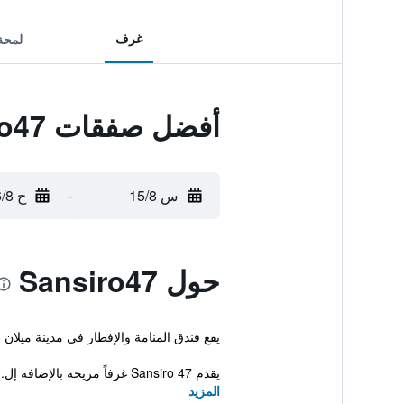
غرف
لمحة
أفضل صفقات Sansiro47
س 15/8
-
ح 16/8
حول Sansiro47
يقع فندق المنامة والإفطار في مدينة ميلا
يقدم Sansiro 47 غرفاً مريحة بالإضافة إل...
المزيد