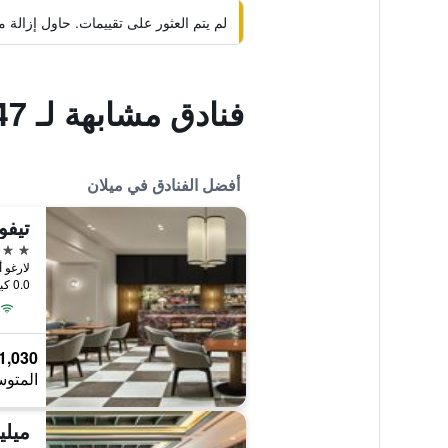
لم يتم العثور على تقييمات. حاول إزال
فنادق مشابهة لـ Sansiro47
أفضل الفنادق في ميلان
تيفو
5 نجوم
لارغو أغسطس 10, مي
0.0 كيلومتر عن وسط المدينة
1,030 ﷼
المتوس
ميليا