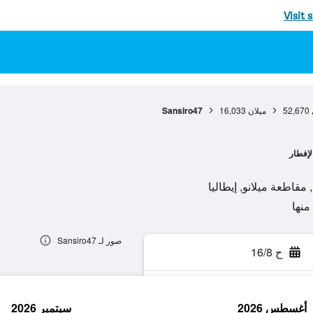
Visit 
52,670
ميلان
16,033
Sansiro47
لإفطار
صور لـ Sansiro47
ح 16/8
أغسطس 2026
سبتمبر 2026