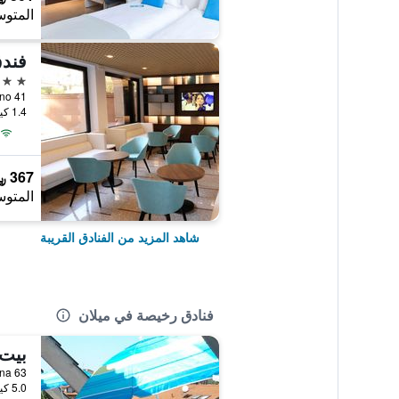
المتوس
فندق
3 نجوم
Domenichino 41
1.4 كيلومتر عن وسط المدينة
367 ﷼
المتوس
شاهد المزيد من الفنادق القريبة
فنادق رخيصة في ميلان
بيت 
Via Varesina 63,
5.0 كيلومتر عن وسط المدينة