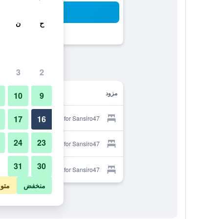
بح
ح
ن
3
2
مزود
10
9
17
16
Provider for Sansiro47
24
23
Provider for Sansiro47
31
30
Provider for Sansiro47
منخفض
متو