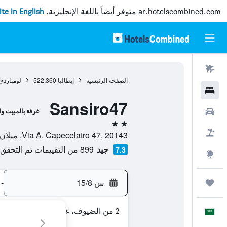
ar.hotelscombined.com
متوفر أيضاً باللغة الإنجليزية.
site in English
رحلات طيران
الصفحة الرئيسية
إيطاليا
522,360
لومباردي
فنادق
Sansiro47
سيارات
غرفة بالمبيت وا
2 نجمتين
حزم العروض
Via A. Capecelatro 47, 20143, ميلان, مقاطعة ميلانو, إيطاليا
جيد
899 من التقييمات تم التحقق منها
7.3
استكشاف
س 15/8
-
رحلات
2 من الضيوف، غرفة واحدة
العَرَبِيَّة