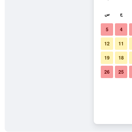
ج
س
5
4
12
11
19
18
26
25