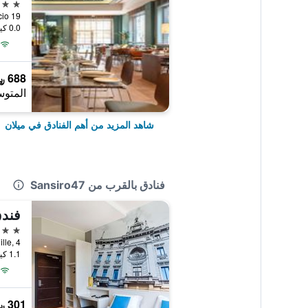
5 نجوم
Via Masaccio 19,
0.0 كيلومتر عن وسط المدينة
688 ﷼
المتوس
شاهد المزيد من أهم الفنادق في ميلان
فنادق بالقرب من Sansiro47
3 نجوم
Via Achille, 4, ميل
1.1 كيلومتر عن وسط المدينة
301 ﷼