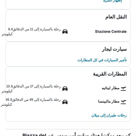
إظهار المزيد
النقل العام
رحلة بالسيارة إلى 11 من الدقائق
6.4
Stazione Centrale
كيلومتر
سيارت ايجار
تأجير السيارات في كل المطارات
المطارات القريبة
رحلة بالسيارة إلى 17 من الدقائق
10.6
مطار ليناتيه
كيلومتر
رحلة بالسيارة إلى 49 من الدقائق
45.9
مطار مالبينسا
كيلومتر
رحلات طيران إلى ميلان
كم يبعد موكينبا هوتلز سانت أمبرويوس عن Piazza del