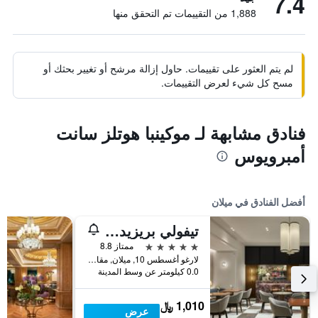
7.4
1,888 من التقييمات تم التحقق منها
لم يتم العثور على تقييمات. حاول إزالة مرشح أو تغيير بحثك أو
مسح كل شيء لعرض التقييمات.
فنادق مشابهة لـ موكينبا هوتلز سانت
أمبرويوس
أفضل الفنادق في ميلان
تيفولي بريزيدنت ميلانو هوتل
5 نجوم
ممتاز 8.8
لارغو أغسطس 10, ميلان, مقاطعة ميلانو, إيطاليا
0.0 كيلومتر عن وسط المدينة
1,010 ﷼
عرض