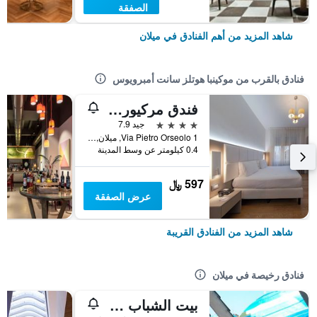
الصفقة
شاهد المزيد من أهم الفنادق في ميلان
فنادق بالقرب من موكينبا هوتلز سانت أمبرويوس
فندق مركيور ميلانو سولاري
4 نجوم
جيد 7.9
Via Pietro Orseolo 1, ميلان, مقاطعة ميلانو, إيطاليا
0.4 كيلومتر عن وسط المدينة
597 ﷼
عرض الصفقة
شاهد المزيد من الفنادق القريبة
فنادق رخيصة في ميلان
بيت الشباب ستار