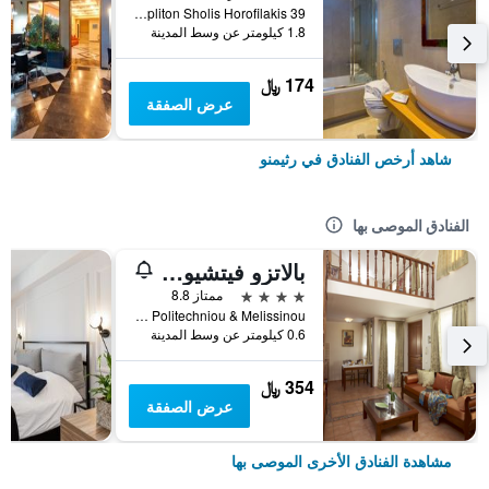
39 Opliton Sholis Horofilakis, رثيمنو, اليونان
1.8 كيلومتر عن وسط المدينة
174 ﷼
عرض الصفقة
شاهد أرخص الفنادق في رثيمنو
الفنادق الموصى بها
بالاتزو فيتشيون إكسكلوسيف ريزيدانس
4 نجوم
ممتاز 8.8
Iroon Politechniou & Melissinou, رثيمنو, اليونان
0.6 كيلومتر عن وسط المدينة
354 ﷼
عرض الصفقة
مشاهدة الفنادق الأخرى الموصى بها