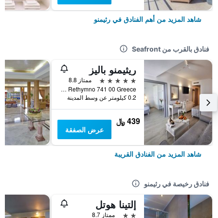
شاهد المزيد من أهم الفنادق في رثيمنو
فنادق بالقرب من Seafront
ريثيمنو باليز
5 نجوم
ممتاز 8.8
Adelianos Kampos Rethymno 741 00 Greece, رثيمنو, اليونان
0.2 كيلومتر عن وسط المدينة
439 ﷼
عرض الصفقة
شاهد المزيد من الفنادق القريبة
فنادق رخيصة في رثيمنو
إلتينا هوتل
2 نجمتين
ممتاز 8.7