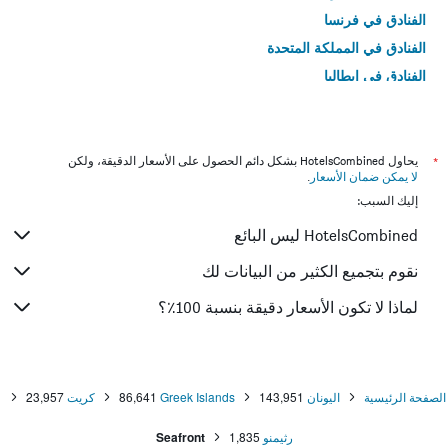
الفنادق في فرنسا
الفنادق في المملكة المتحدة
الفنادق في إيطاليا
الفنادق في تايلاند
*
يحاول HotelsCombined بشكل دائم الحصول على الأسعار الدقيقة، ولكن
لا يمكن ضمان الأسعار
.
إليك السبب:
HotelsCombined ليس البائع
نقوم بتجميع الكثير من البيانات لك
لماذا لا تكون الأسعار دقيقة بنسبة 100٪؟
الصفحة الرئيسية
اليونان
143,951
Greek Islands
86,641
كريت
23,957
رثيمنو
1,835
Seafront