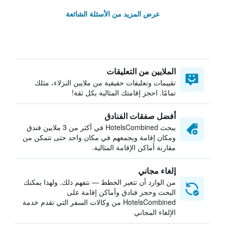
عرض المزيد من الأسئلة الشائعة
الملايين من التعليقات
تقييمات وتعليقات حقيقية من ملايين النزلاء، مثلك
تمامًا. احجز إقامتك المثالية بكل ثقة!
أفضل صفقات الفنادق
يبحث HotelsCombined في أكثر من 3 ملايين فندق
ومكان إقامة ويجمعهم في مكان واحد حتى تتمكن من
مقارنة أماكن الإقامة المثالية.
إلغاء مجاني
من الوارد أن تتغير الخطط — نتفهم ذلك. ولهذا يمكنك
البحث وحجز فنادق وأماكن إقامة على
HotelsCombined من وكالات السفر التي تقدم خدمة
الإلغاء المجاني