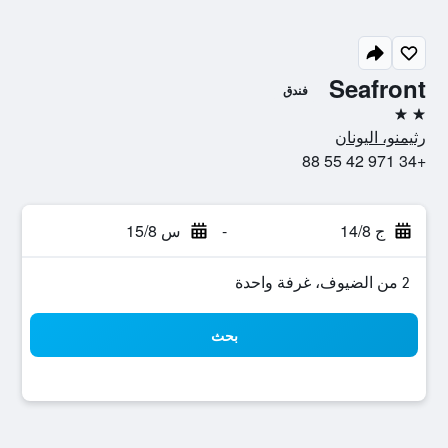
Seafront
فندق
2 نجمتين
رثيمنو، اليونان
+34 971 42 55 88
ج 14/8
-
س 15/8
2 من الضيوف، غرفة واحدة
بحث