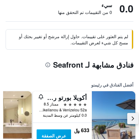
0.0
سيء
0 من التقييمات تم التحقق منها
لم يتم العثور على تقييمات. حاول إزالة مرشح أو تغيير بحثك أو
مسح كل شيء لعرض التقييمات.
فنادق مشابهة لـ Seafront
أفضل الفنادق في رثيمنو
أكويلا بورتو ريثيمنو
5 نجوم
ممتاز 8.5
Sikelianou & Venizelou 52a, رثيمنو, اليونان
0.0 كيلومتر عن وسط المدينة
633 ﷼
عرض الصفقة