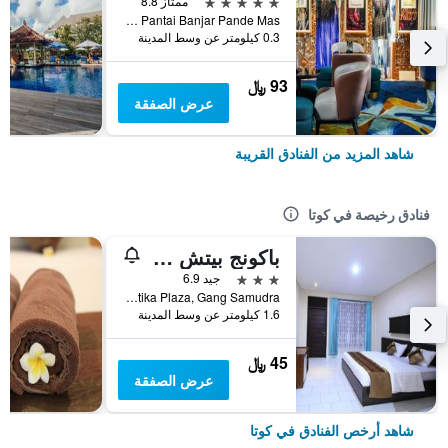
5 نجوم
ممتاز 8.8
Jalan Pantai Banjar Pande Mas, كوتا, إندونيسيا
0.3 كيلومتر عن وسط المدينة
93 ﷼
عرض الصفقة
شاهد المزيد من الفنادق القريبة
فنادق رخيصة في كوتا
باكونج بيتش ريزورت
3 نجوم
جيد 6.9
Jalan Kartika Plaza, Gang Samudra, كوتا, إندونيسيا
1.6 كيلومتر عن وسط المدينة
45 ﷼
عرض الصفقة
شاهد أرخص الفنادق في كوتا