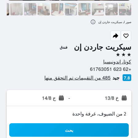
صور لـ سيكريت جاردن إن
سيكريت جاردن إن
فندق
3 نجوم
كوتا، إندونيسيا
+62 623 61763051
جيد
485 من التقييمات تم التحقق منها
7.8
خ 13/8
-
ج 14/8
2 من الضيوف، غرفة واحدة
بحث