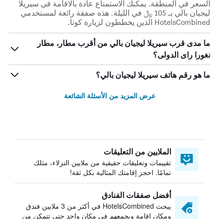
السعر في المنطقة. يمكنك الاستمتاع عادة بالاقامة في سيريلا
ليجيان بالي بـ 105 ﷼ في الليلة. هذه صفقة رائعة لمستخدمي
HotelsCombined الذين يخططون لزيارة كوتا.
ما مدى قرب سيريلا ليجيان بالي من أقرب مطار، مطار
نغورا راى الدولى؟
ما هو رقم هاتف سيريلا ليجيان بالي؟
عرض المزيد من الأسئلة الشائعة
الملايين من التعليقات
تقييمات وتعليقات حقيقية من ملايين النزلاء، مثلك
تمامًا. احجز إقامتك المثالية بكل ثقة!
أفضل صفقات الفنادق
يبحث HotelsCombined في أكثر من 3 ملايين فندق
ومكان إقامة ويجمعهم في مكان واحد حتى تتمكن من