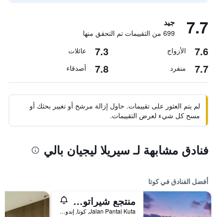
7.7
جيد
699 من التقييمات تم التحقق منها
7.3
7.6
الأزواج
عائلات
7.8
7.7
منفرد
أصدقاء
لم يتم العثور على تقييمات. حاول إزالة مرشح أو تغيير بحثك أو
مسح كل شيء لعرض التقييمات.
فنادق مشابهة لـ سيريلا ليجيان بالي
أفضل الفنادق في كوتا
منتجع شيراتون بالي كوتا
Jalan Pantai Kuta, كوتا, إندونيسيا