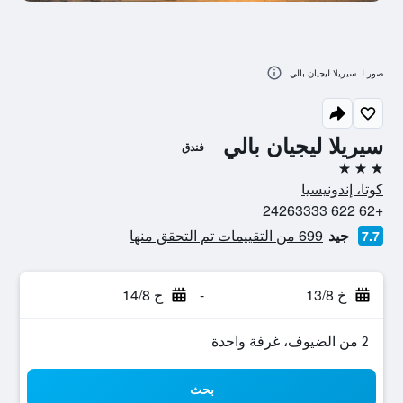
صور لـ سيريلا ليجيان بالي
سيريلا ليجيان بالي
فندق
3 نجوم
كوتا، إندونيسيا
+62 622 24263333
جيد
699 من التقييمات تم التحقق منها
7.7
خ 13/8
-
ج 14/8
2 من الضيوف، غرفة واحدة
بحث