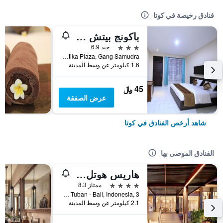
فنادق رخيصة في كوتا
باكونج بيتش ريزورت
3 نجوم
جيد 6.9
Jalan Kartika Plaza, Gang Samudra, كوتا, إندونيسيا
1.6 كيلومتر عن وسط المدينة
45 ﷼
عرض الصفقة
شاهد أرخص الفنادق في كوتا
الفنادق الموصى بها
هاريس هوتل كوتا توبان بالي
4 نجوم
ممتاز 8.3
Jl.Dewi Sartika Tuban - Bali, Indonesia, 3, كوتا, إندونيسيا
2.1 كيلومتر عن وسط المدينة