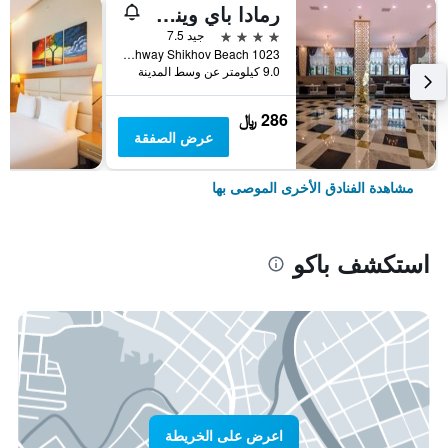
رمادا باي ويندام باكو
4 نجوم
جيد 7.5
Salyan Highway Shikhov Beach 1023, باكو, أذربيجان
9.0 كيلومتر عن وسط المدينة
286 ﷼
عرض الصفقة
مشاهدة الفنادق الأخرى الموصى بها
استكشف باكو
اعرض على الخريطة