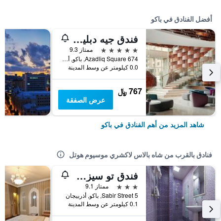
أفضل الفنادق في باكو
فندق جيه دبليو ماريوت أبشيرون باكو
5 نجوم
ممتاز 9.3
674 Azadliq Square, باكو, أذربيجان
0.0 كيلومتر عن وسط المدينة
767 ﷼
عرض الصفقة
شاهد المزيد من أهم الفنادق في باكو
فنادق بالقرب من شاه بالاس لاكشري موسيوم هوتل
فندق تو سيزونز باكو البوتيكي
3 نجوم
ممتاز 9.1
Sabir Street 5, باكو, أذربيجان
0.1 كيلومتر عن وسط المدينة