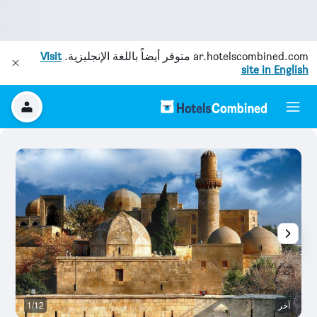
ar.hotelscombined.com
متوفر أيضاً باللغة الإنجليزية.
Visit
site in English
آخر
1/12
آخ