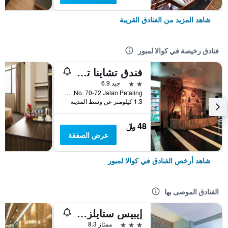
شاهد المزيد من الفنادق القريبة
فنادق رخيصة في كوالا لمبور
فندق تشاينا تاون 2
2 نجمتين
جيد 6.9
No. 70-72 Jalan Petaling, كوالا لمبور, ماليزيا
1.3 كيلومتر عن وسط المدينة
48 ﷼
عرض الصفقة
شاهد أرخص الفنادق في كوالا لمبور
الفنادق الموصى بها
إيبيس ستايلز كوالا لمبور بوكيت بينتانج
3 نجوم
ممتاز 8.3