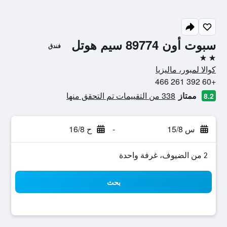
سبوت أون 89774 سيم هوتل
فندق
2 نجمتين
كوالا لمبور، ماليزيا
+60 392 261 466
ممتاز
338 من التقييمات تم التحقق منها
8.2
س 15/8
-
ح 16/8
2 من الضيوف، غرفة واحدة
بحث