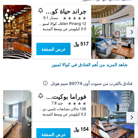
جراند حياة كوالالمبور
5 نجوم
ممتاز 9.1
12 Jalan Pinang, كوالا لمبور, ماليزيا
0.0 كيلومتر عن وسط المدينة
517 ﷼
عرض الصفقة
شاهد المزيد من أهم الفنادق في كوالا لمبور
فنادق بالقرب من سبوت أون 89774 سيم هوتل
فوراما بوكيت بينتانغ، كوالالمبور
4 نجوم
جيد 7.8
136 جالان تشانغات ثامبي دولا, كوالا لمبور, ماليزيا
0.2 كيلومتر عن وسط المدينة
154 ﷼
عرض الصفقة