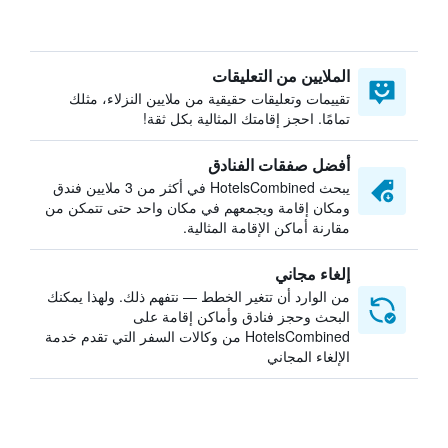
الملايين من التعليقات
تقييمات وتعليقات حقيقية من ملايين النزلاء، مثلك
تمامًا. احجز إقامتك المثالية بكل ثقة!
أفضل صفقات الفنادق
يبحث HotelsCombined في أكثر من 3 ملايين فندق
ومكان إقامة ويجمعهم في مكان واحد حتى تتمكن من
مقارنة أماكن الإقامة المثالية.
إلغاء مجاني
من الوارد أن تتغير الخطط — نتفهم ذلك. ولهذا يمكنك
البحث وحجز فنادق وأماكن إقامة على
HotelsCombined من وكالات السفر التي تقدم خدمة
الإلغاء المجاني